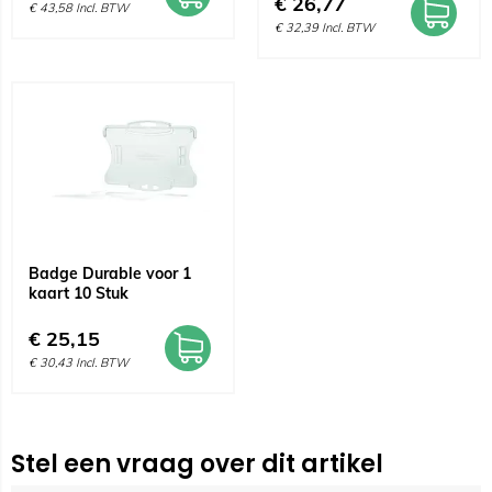
€
26,77
€
43,58
Incl. BTW
€
32,39
Incl. BTW
Badge Durable voor 1
kaart 10 Stuk
€
25,15
€
30,43
Incl. BTW
Stel een vraag over dit artikel