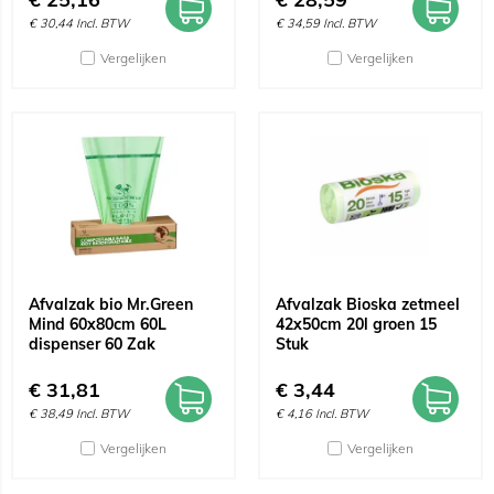
€
30,44
Incl. BTW
€
34,59
Incl. BTW
Vergelijken
Vergelijken
Afvalzak bio Mr.Green
Afvalzak Bioska zetmeel
Mind 60x80cm 60L
42x50cm 20l groen 15
dispenser 60 Zak
Stuk
€
31,81
€
3,44
€
38,49
Incl. BTW
€
4,16
Incl. BTW
Vergelijken
Vergelijken