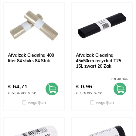
Afvalzak Cleaninq 400
Afvalzak Cleaninq
liter 84 stuks 84 Stuk
45x50cm recycled T25
15L zwart 20 Zak
Per 40 ROL
€
64,71
€
0,96
€
78,30
Incl. BTW
€
1,16
Incl. BTW
Vergelijken
Vergelijken