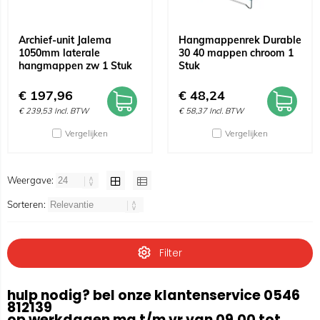
Archief-unit Jalema
Hangmappenrek Durable
1050mm laterale
30 40 mappen chroom 1
hangmappen zw 1 Stuk
Stuk
€
197,96
€
48,24
€
239,53
Incl. BTW
€
58,37
Incl. BTW
Vergelijken
Vergelijken
Weergave:
Sorteren:
Filter
hulp nodig? bel onze klantenservice 0546
812139
op werkdagen ma t/m vr van 09.00 tot