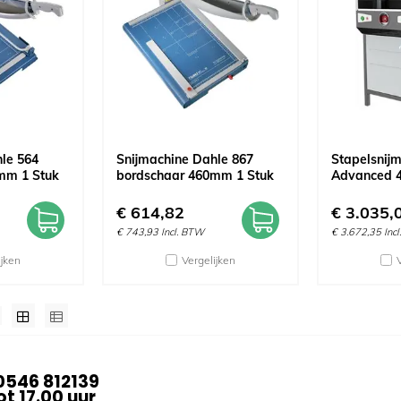
le 564
Snijmachine Dahle 867
Stapelsnij
mm 1 Stuk
bordschaar 460mm 1 Stuk
Advanced 
€
614,82
€
3.035,
€
743,93
Incl. BTW
€
3.672,35
Inc
ijken
Vergelijken
0546 812139
t 17.00 uur