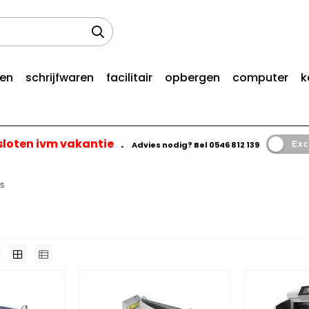
len
schrijfwaren
facilitair
opbergen
computer
k
esloten ivm vakantie
.
Advies nodig? Bel
0546 812 139
Exc
s