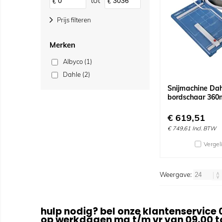
tot
€
€
Prijs filteren
Merken
Albyco (1)
Dahle (2)
Snijmachine Dah
bordschaar 360
€
619,51
€
749,61
Incl. BTW
Vergel
Weergave:
hulp nodig? bel onze klantenservice 
op werkdagen ma t/m vr van 09.00 to