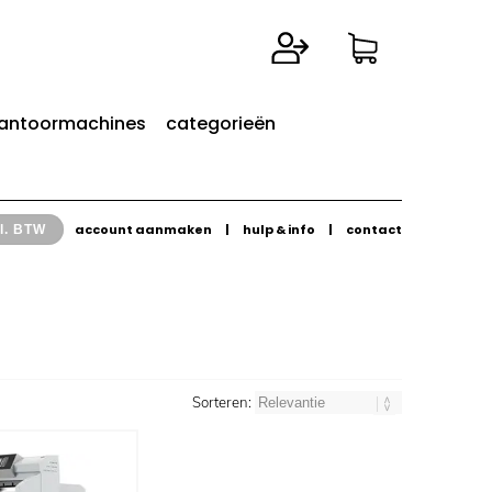
antoormachines
categorieën
account aanmaken
|
hulp & info
|
contact
l. BTW
Sorteren: