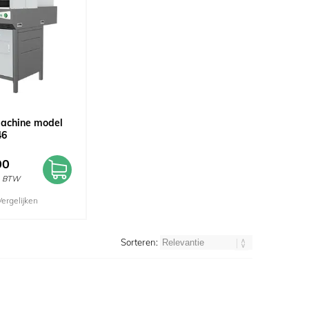
machine model
46
00
l. BTW
Vergelijken
Sorteren: