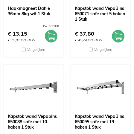
Haakmagneet Dahle
Kapstok wand VepaBins
36mm 8kg wit 1 Stuk
650071 safe met 5 haken
1 Stuk
Per 5 STUK
€
13,15
€
37,80
€
15,91
Incl. BTW
€
45,74
Incl. BTW
Vergelijken
Vergelijken
Kapstok wand Vepabins
Kapstok wand VepaBins
650088 safe met 10
650095 safe met 19
haken 1 Stuk
haken 1 Stuk