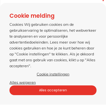
contact
Cookie melding
Cookies Wij gebruiken cookies om de
gebruikservaring te optimaliseren, het webverkeer
meer van hillen
te analyseren en voor persoonlijke
advertentiedoeleinden. Lees meer over hoe wij
cookies gebruiken en hoe je ze kunt beheren door
winkel
op "Cookie instellingen" te klikken. Als je akkoord
gaat met ons gebruik van cookies, klikt u op "Alles
accepteren".
Cookie instellingen
Alles weigeren
Privacybeleid
|
Algemene voorwaarden
Alles accepteren
met gemak veilig shoppen