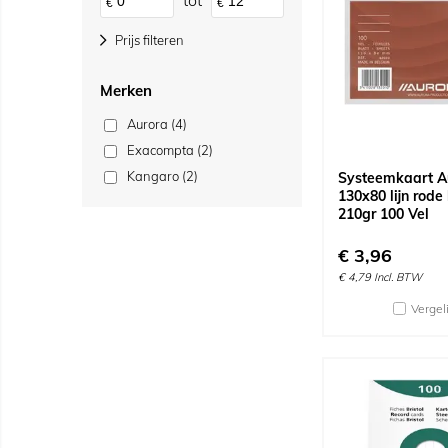
tot
€
€
Prijs filteren
Merken
Aurora (4)
Exacompta (2)
Kangaro (2)
Systeemkaart A
130x80 lijn rode 
210gr 100 Vel
€
3,96
€
4,79
Incl. BTW
Vergel