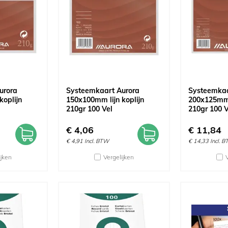
urora
Systeemkaart Aurora
Systeemkaa
koplijn
150x100mm lijn koplijn
200x125mm l
210gr 100 Vel
210gr 100 V
€
4,06
€
11,84
€
4,91
Incl. BTW
€
14,33
Incl. 
ijken
Vergelijken