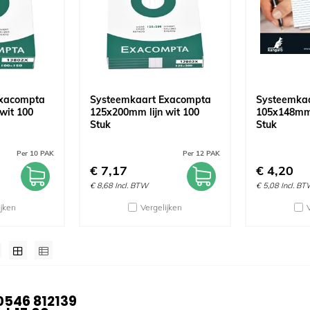
Exacompta
Systeemkaart Exacompta
Systeemka
wit 100
125x200mm lijn wit 100
105x148mm 
Stuk
Stuk
Per 10 PAK
Per 12 PAK
€
7,17
€
4,20
€
8,68
Incl. BTW
€
5,08
Incl. B
ijken
Vergelijken
0546 812139