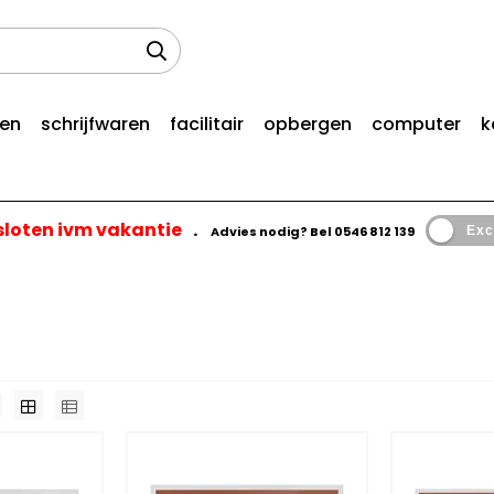
len
schrijfwaren
facilitair
opbergen
computer
k
esloten ivm vakantie
.
Advies nodig? Bel
0546 812 139
Exc