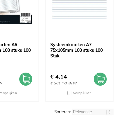
arten A6
Systeemkaarten A7
100 stuks 100
75x105mm 100 stuks 100
Stuk
€
4,14
TW
€
5,01
Incl. BTW
Vergelijken
Vergelijken
Sorteren: