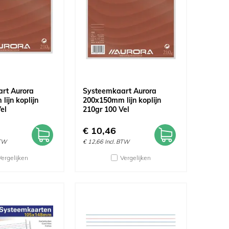
rt Aurora
Systeemkaart Aurora
ijn koplijn
200x150mm lijn koplijn
el
210gr 100 Vel
€
10,46
BTW
€
12,66
Incl. BTW
Vergelijken
Vergelijken