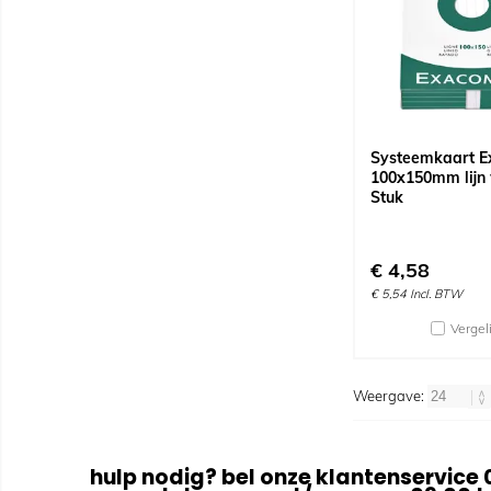
Systeemkaart 
100x150mm lijn 
Stuk
€
4,58
€
5,54
Incl. BTW
Vergel
Weergave:
hulp nodig? bel onze klantenservice 