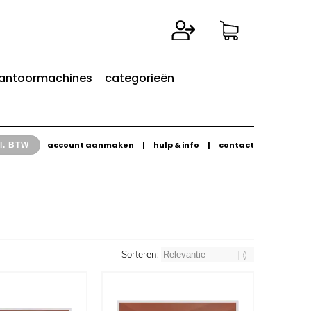
antoormachines
categorieën
account aanmaken
|
hulp & info
|
contact
l. BTW
Sorteren: