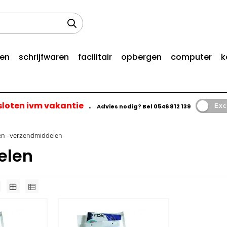
len
schrijfwaren
facilitair
opbergen
computer
k
esloten ivm vakantie
.
Advies nodig? Bel
0546 812 139
Exc
en -verzendmiddelen
elen