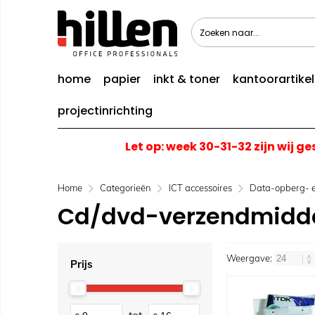
home
papier
inkt & toner
kantoorartike
projectinrichting
Let op: week 30-31-32 zijn wij g
Home
Categorieën
ICT accessoires
Data-opberg- 
Cd/dvd-verzendmidd
Weergave:
Prijs