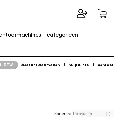
antoormachines
categorieën
account aanmaken
|
hulp & info
|
contact
l. BTW
Sorteren: