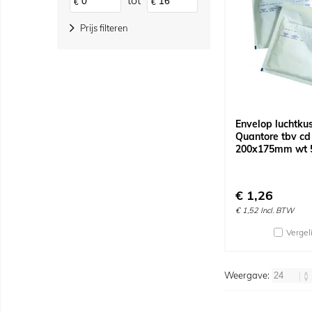
tot
€
€
Prijs filteren
Envelop luchtku
Quantore tbv cd
200x175mm wt 5
€
1,26
€
1,52
Incl. BTW
Vergel
Weergave: