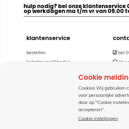
hulp nodig? bel onze klantenservice 
op werkdagen ma t/m vr van 09.00 to
klantenservice
cont
bestellen
bel 
betaalmogelijkheden
stuu
retourneren
cont
Cookie meldi
verzending & bezorging
www
Cookies Wij gebruiken c
voor persoonlijke adver
door op "Cookie instelli
accepteren".
Cookie instellingen
met gemak veilig shoppen