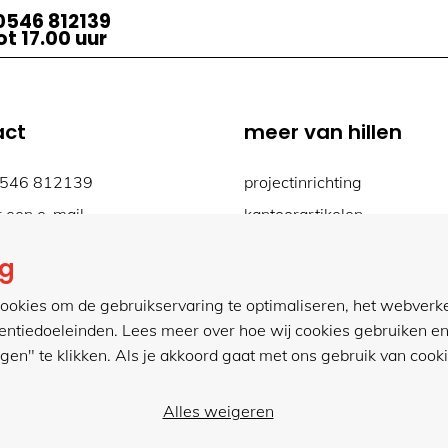
0546 812139
t 17.00 uur
act
meer van hillen
0546 812139
projectinrichting
r een e-mail
kantoorartikelen
actformulier
ng
.hillenkantoor.nl
ookies om de gebruikservaring te optimaliseren, het webverk
tentiedoeleinden. Lees meer over hoe wij cookies gebruiken en
ngen" te klikken. Als je akkoord gaat met ons gebruik van cookie
Alles weigeren