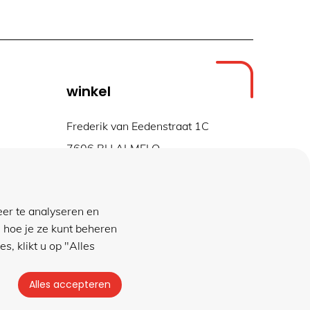
winkel
Frederik van Eedenstraat 1C
7606 BH ALMELO
geopend ma t/m vr
08.30 tot 17.00 uur
eer te analyseren en
 hoe je ze kunt beheren
s, klikt u op "Alles
Privacybeleid
|
Algemene voorwaarden
Alles accepteren