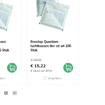
ssen
Envelop Quantore
luchtkussen tbv cd wt 100
 Stuk
Stuk
€
18,00
€
15,22
€
18,42
Incl. BTW
ijken
Vergelijken