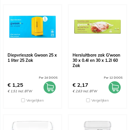
Diepvrieszak Gwoon 25 x
Hersluitbare zak G'woon
1 liter 25 Zak
30 x 0.4l en 30 x 1.2l 60
Zak
Per 24 DOOS
Per 12 DOOS
€
1,25
€
2,17
€
1,51
Incl. BTW
€
2,63
Incl. BTW
Vergelijken
Vergelijken