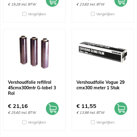
€
19,28
Incl. BTW
€
23,60
Incl. BTW
Vergelijken
Vergelijken
Vershoudfolie refillrol
Vershoudfolie Vogue 29
45cmx300mtr G-label 3
cmx300 meter 1 Stuk
Rol
€
21,16
€
11,55
€
25,60
Incl. BTW
€
13,98
Incl. BTW
Vergelijken
Vergelijken