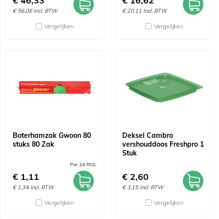
€
46,33
€
16,62
€
56,06
Incl. BTW
€
20,11
Incl. BTW
Vergelijken
Vergelijken
Boterhamzak Gwoon 80
Deksel Cambro
stuks 80 Zak
vershouddoos Freshpro 1
Stuk
Per 24 ROL
€
1,11
€
2,60
€
1,34
Incl. BTW
€
3,15
Incl. BTW
Vergelijken
Vergelijken