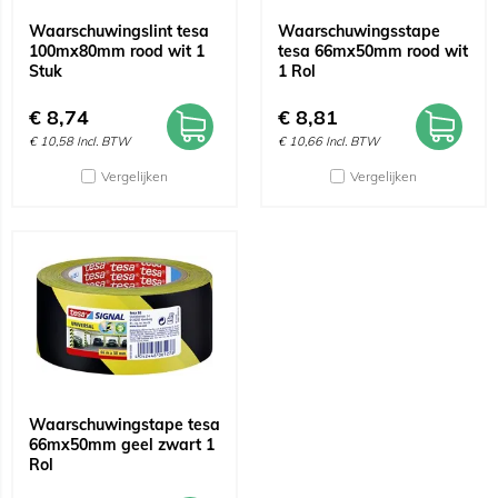
Waarschuwingslint tesa
Waarschuwingsstape
100mx80mm rood wit 1
tesa 66mx50mm rood wit
Stuk
1 Rol
€
8,74
€
8,81
€
10,58
Incl. BTW
€
10,66
Incl. BTW
Vergelijken
Vergelijken
Waarschuwingstape tesa
66mx50mm geel zwart 1
Rol