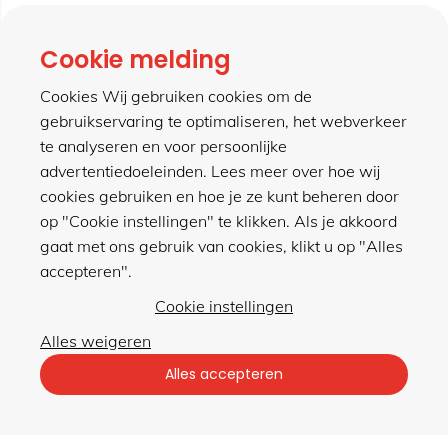
contact
Cookie melding
Cookies Wij gebruiken cookies om de
gebruikservaring te optimaliseren, het webverkeer
meer van hillen
te analyseren en voor persoonlijke
advertentiedoeleinden. Lees meer over hoe wij
cookies gebruiken en hoe je ze kunt beheren door
winkel
op "Cookie instellingen" te klikken. Als je akkoord
gaat met ons gebruik van cookies, klikt u op "Alles
accepteren".
Cookie instellingen
Alles weigeren
Privacybeleid
|
Algemene voorwaarden
Alles accepteren
met gemak veilig shoppen