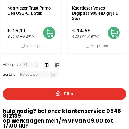
Kaartlezer Trust Primo
Kaartlezer Vasco
DNI USB-C 1 Stuk
Digipass 905 eID grijs 1
Stuk
€
16,11
€
14,58
€
19,49
Incl. BTW
€
17,64
Incl. BTW
Vergelijken
Vergelijken
Weergave:
Sorteren:
Filter
hulp nodig? bel onze klantenservice 0546
812139
op werkdagen ma t/m vr van 09.00 tot
17.00 uur