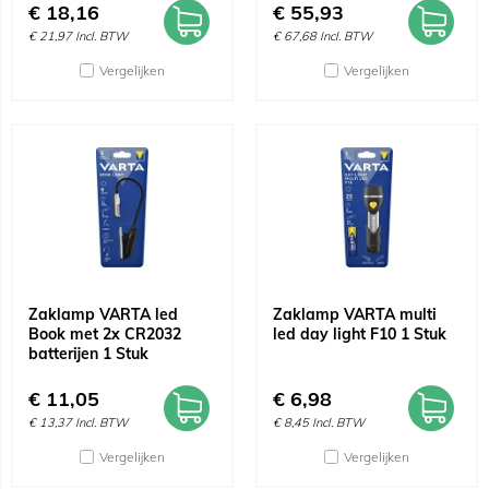
€
18,16
€
55,93
€
21,97
Incl. BTW
€
67,68
Incl. BTW
Vergelijken
Vergelijken
Zaklamp VARTA led
Zaklamp VARTA multi
Book met 2x CR2032
led day light F10 1 Stuk
batterijen 1 Stuk
€
11,05
€
6,98
€
13,37
Incl. BTW
€
8,45
Incl. BTW
Vergelijken
Vergelijken