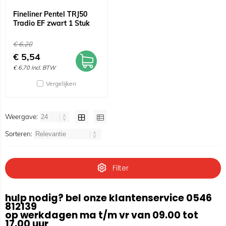
Fineliner Pentel TRJ50
Tradio EF zwart 1 Stuk
€
6,20
€
5,54
€
6,70
Incl. BTW
Vergelijken
Weergave:
Sorteren:
Filter
hulp nodig? bel onze klantenservice 0546
812139
op werkdagen ma t/m vr van 09.00 tot
17.00 uur