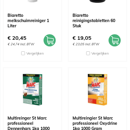
Biaretto
Biaretto
melkschuimreiniger 1
reinigingstabletten 60
Liter
Stuk
€
20,45
€
19,05
€
24,74
Incl. BTW
€
23,05
Incl. BTW
Vergelijken
Vergelijken
Multireinger St Marc
Multireingier St Marc
professioneel
professioneel Oxydrine
Dennenhars 1kg 1000
1kg 1000 Gram