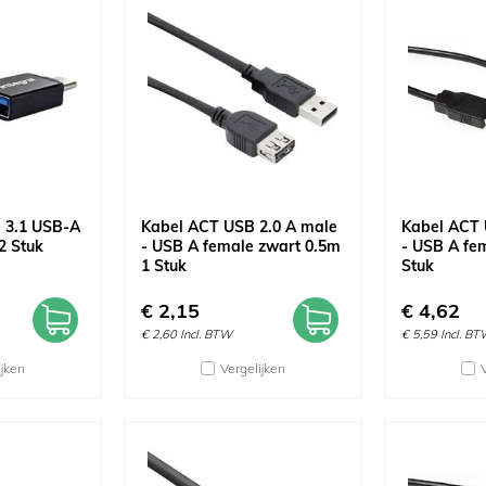
l 3.1 USB-A
Kabel ACT USB 2.0 A male
Kabel ACT 
2 Stuk
- USB A female zwart 0.5m
- USB A fe
1 Stuk
Stuk
€
2,15
€
4,62
€
2,60
Incl. BTW
€
5,59
Incl. B
ijken
Vergelijken