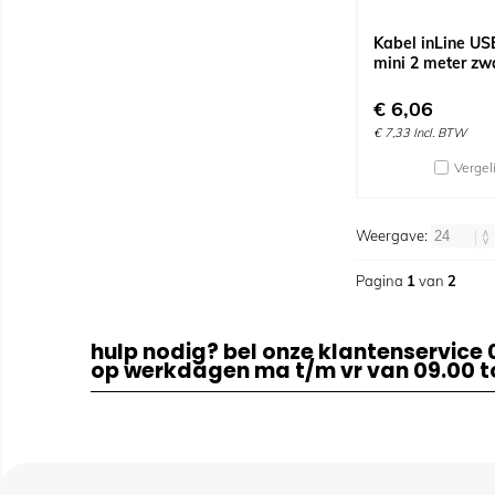
Kabel inLine US
mini 2 meter zw
€
6,06
€
7,33
Incl. BTW
Vergel
Weergave:
Pagina
1
van
2
hulp nodig? bel onze klantenservice 
op werkdagen ma t/m vr van 09.00 to
klantenservice
cont