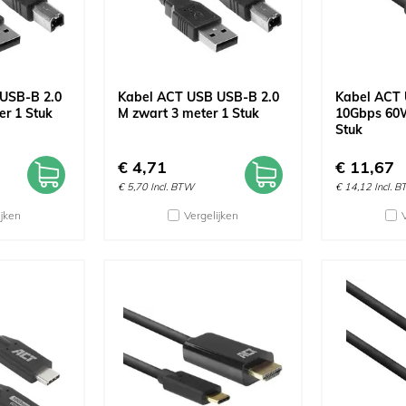
USB-B 2.0
Kabel ACT USB USB-B 2.0
Kabel ACT 
er 1 Stuk
M zwart 3 meter 1 Stuk
10Gbps 60W
Stuk
€
4,71
€
11,67
€
5,70
Incl. BTW
€
14,12
Incl. 
ijken
Vergelijken