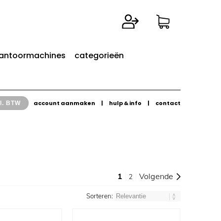
antoormachines
categorieën
account aanmaken
|
hulp & info
|
contact
l. BTW
1
Volgende
2
Sorteren: