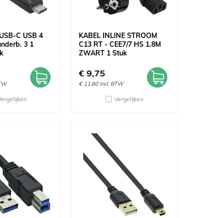
 USB-C USB 4
KABEL INLINE STROOM
nderb. 3 1
C13 RT - CEE7/7 HS 1.8M
k
ZWART 1 Stuk
€
9,75
BTW
€
11,80
Incl. BTW
Vergelijken
Vergelijken