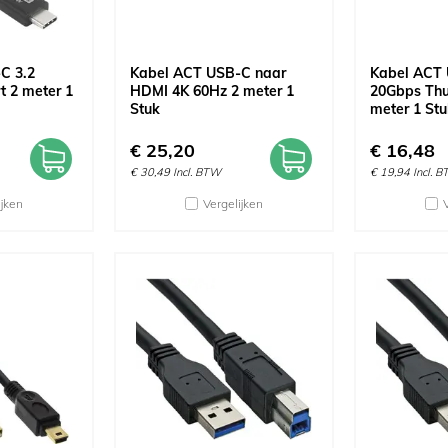
C 3.2
Kabel ACT USB-C naar
Kabel ACT
 2 meter 1
HDMI 4K 60Hz 2 meter 1
20Gbps Thu
Stuk
meter 1 Stu
€
25,20
€
16,48
€
30,49
Incl. BTW
€
19,94
Incl. 
ijken
Vergelijken