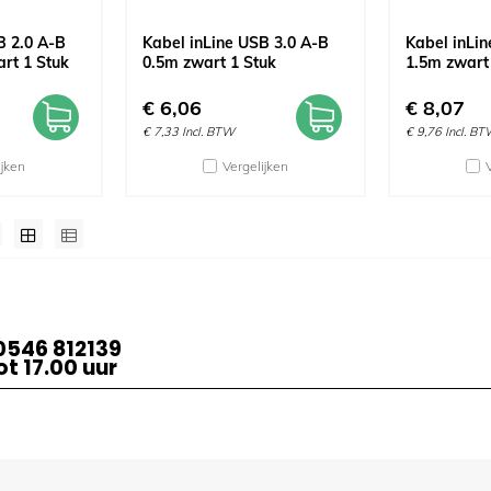
B 2.0 A-B
Kabel inLine USB 3.0 A-B
Kabel inLin
art 1 Stuk
0.5m zwart 1 Stuk
1.5m zwart
€
6,06
€
8,07
€
7,33
Incl. BTW
€
9,76
Incl. B
ijken
Vergelijken
0546 812139
t 17.00 uur
act
meer van hillen