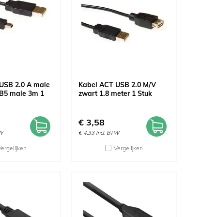
USB 2.0 A male
Kabel ACT USB 2.0 M/V
 B5 male 3m 1
zwart 1.8 meter 1 Stuk
€
3,58
TW
€
4,33
Incl. BTW
Vergelijken
Vergelijken