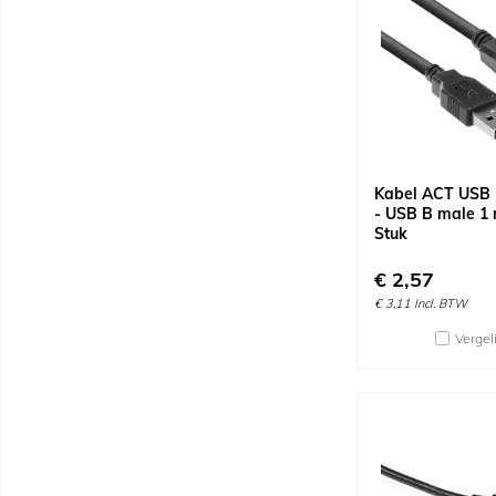
Kabel ACT USB 
- USB B male 1 
Stuk
€
2,57
€
3,11
Incl. BTW
Vergel