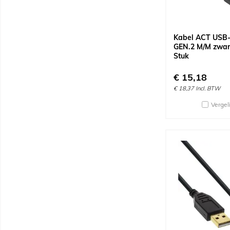
Kabel ACT USB-
GEN.2 M/M zwart
Stuk
€
15,18
€
18,37
Incl. BTW
Vergel