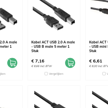
2.0 A male
Kabel ACT USB 2.0 A male
Kabel ACT 
meter 1
- USB B male 5 meter 1
- USB mini
Stuk
Stuk
€
7,16
€
6,61
€
8,66
Incl. BTW
€
8,00
Incl. B
ijken
Vergelijken