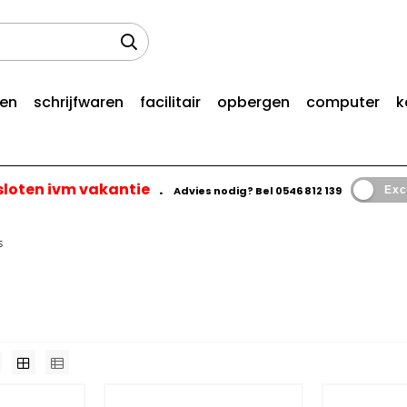
len
schrijfwaren
facilitair
opbergen
computer
k
esloten ivm vakantie
.
Advies nodig? Bel
0546 812 139
Exc
s