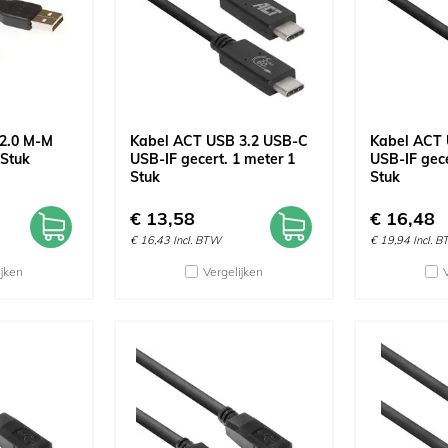
2.0 M-M
Kabel ACT USB 3.2 USB-C
Kabel ACT 
 Stuk
USB-IF gecert. 1 meter 1
USB-IF gece
Stuk
Stuk
€
13,58
€
16,48
€
16,43
Incl. BTW
€
19,94
Incl. 
ijken
Vergelijken