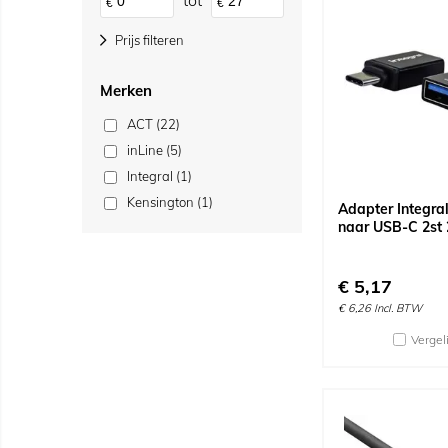
tot
€
€
Prijs filteren
Merken
ACT (22)
inLine (5)
Integral (1)
Kensington (1)
Adapter Integra
naar USB-C 2st 
€
5,17
€
6,26
Incl. BTW
Vergel