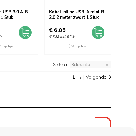
e USB 3.0 A-B
Kabel InlLne USB-A mini-B
 1 Stuk
2.0 2 meter zwart 1 Stuk
€
6,05
TW
€
7,32
Incl. BTW
Vergelijken
Vergelijken
Sorteren:
1
Volgende
2
winkel