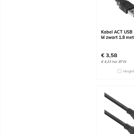
Kabel ACT USB 
M zwart 1.8 met
€
3,58
€
4,33
Incl. BTW
Vergel