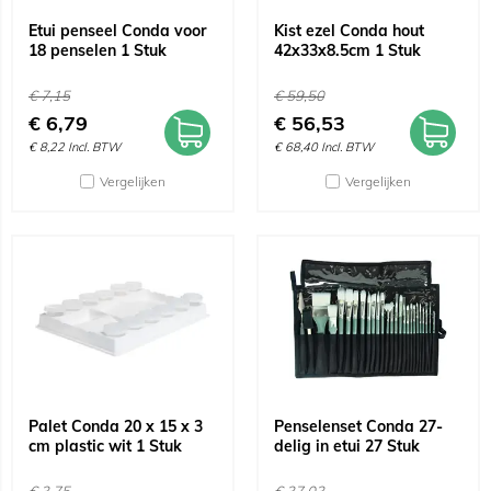
Etui penseel Conda voor
Kist ezel Conda hout
18 penselen 1 Stuk
42x33x8.5cm 1 Stuk
€
7,15
€
59,50
€
6,79
€
56,53
€
8,22
Incl. BTW
€
68,40
Incl. BTW
Vergelijken
Vergelijken
Palet Conda 20 x 15 x 3
Penselenset Conda 27-
cm plastic wit 1 Stuk
delig in etui 27 Stuk