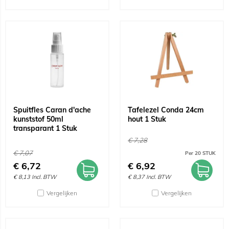
Spuitfles Caran d'ache
Tafelezel Conda 24cm
kunststof 50ml
hout 1 Stuk
transparant 1 Stuk
€
7,28
€
7,07
Per 20 STUK
€
6,72
€
6,92
€
8,13
Incl. BTW
€
8,37
Incl. BTW
Vergelijken
Vergelijken