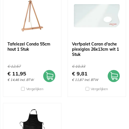
Tafelezel Conda 55cm
Verfpalet Caran d'ache
hout 1 Stuk
plexiglas 26x13cm wit 1
Stuk
€
12,57
€
10,33
€
11,95
€
9,81
€
14,46
Incl. BTW
€
11,87
Incl. BTW
Vergelijken
Vergelijken