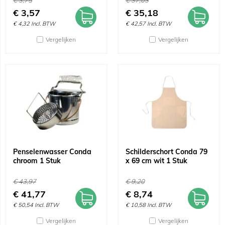
€
3,75
€
37,03
€
3,57
€
35,18
€
4,32
Incl. BTW
€
42,57
Incl. BTW
Vergelijken
Vergelijken
Penselenwasser Conda
Schilderschort Conda 79
chroom 1 Stuk
x 69 cm wit 1 Stuk
€
43,97
€
9,20
€
41,77
€
8,74
€
50,54
Incl. BTW
€
10,58
Incl. BTW
Vergelijken
Vergelijken