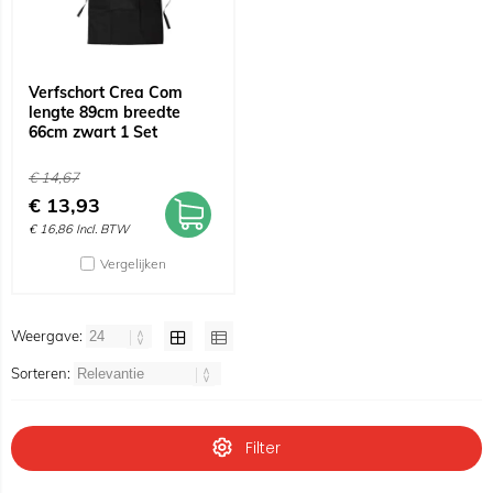
Verfschort Crea Com
lengte 89cm breedte
66cm zwart 1 Set
€
14,67
€
13,93
€
16,86
Incl. BTW
Vergelijken
Weergave:
Sorteren:
Filter