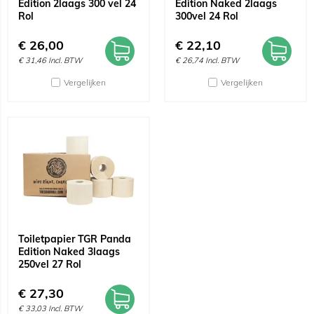
Edition 2laags 300 vel 24
Edition Naked 2laags
Rol
300vel 24 Rol
€
26,00
€
22,10
€
31,46
Incl. BTW
€
26,74
Incl. BTW
Vergelijken
Vergelijken
Toiletpapier TGR Panda
Edition Naked 3laags
250vel 27 Rol
€
27,30
€
33,03
Incl. BTW