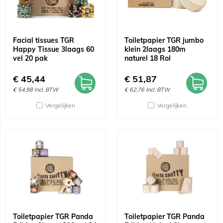
Facial tissues TGR
Toiletpapier TGR jumbo
Happy Tissue 3laags 60
klein 2laags 180m
vel 20 pak
naturel 18 Rol
€
45,44
€
51,87
€
54,98
Incl. BTW
€
62,76
Incl. BTW
Vergelijken
Vergelijken
Toiletpapier TGR Panda
Toiletpapier TGR Panda