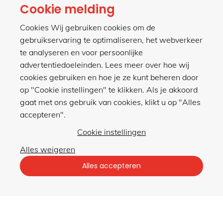
contact
Cookie melding
Cookies Wij gebruiken cookies om de
gebruikservaring te optimaliseren, het webverkeer
meer van hillen
te analyseren en voor persoonlijke
advertentiedoeleinden. Lees meer over hoe wij
cookies gebruiken en hoe je ze kunt beheren door
winkel
op "Cookie instellingen" te klikken. Als je akkoord
gaat met ons gebruik van cookies, klikt u op "Alles
accepteren".
Cookie instellingen
Alles weigeren
Privacybeleid
|
Algemene voorwaarden
Alles accepteren
met gemak veilig shoppen