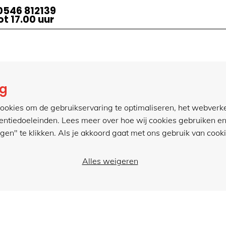
0546 812139
t 17.00 uur
act
meer van hillen
ng
0546 812139
projectinrichting
ookies om de gebruikservaring te optimaliseren, het webverk
r een e-mail
kantoorartikelen
tentiedoeleinden. Lees meer over hoe wij cookies gebruiken en
actformulier
ngen" te klikken. Als je akkoord gaat met ons gebruik van cookie
.hillenkantoor.nl
Alles weigeren