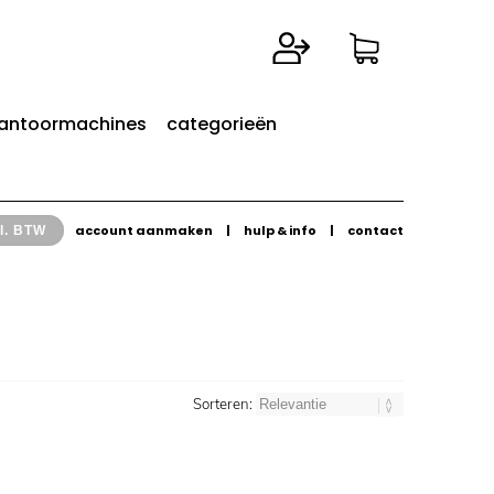
antoormachines
categorieën
account aanmaken
|
hulp & info
|
contact
l. BTW
Sorteren: