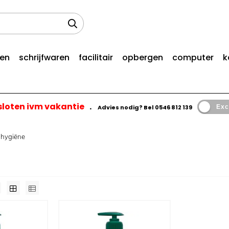
len
schrijfwaren
facilitair
opbergen
computer
k
esloten ivm vakantie
.
Advies nodig? Bel
0546 812 139
Exc
e hygiëne