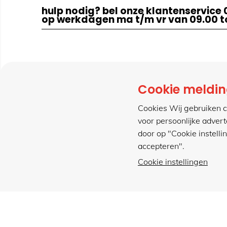
hulp nodig? bel onze klantenservice 
op werkdagen ma t/m vr van 09.00 to
klantenservice
cont
Cookie meldi
bestellen
bel 
Cookies Wij gebruiken c
betaalmogelijkheden
stuu
voor persoonlijke adver
retourneren
cont
door op "Cookie instelli
verzending & bezorging
www
accepteren".
Cookie instellingen
met gemak veilig shoppen