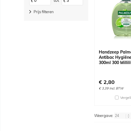
tot
€
€
Prijs filteren
Handzeep Palmo
Antibac Hygiëne
300ml 300 Millili
€
2,80
€
3,39
Incl. BTW
Vergel
Weergave: