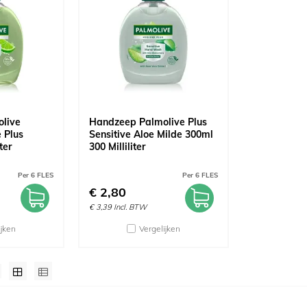
live
Handzeep Palmolive Plus
 Plus
Sensitive Aloe Milde 300ml
ter
300 Milliliter
Per 6 FLES
Per 6 FLES
€
2,80
€
3,39
Incl. BTW
ijken
Vergelijken