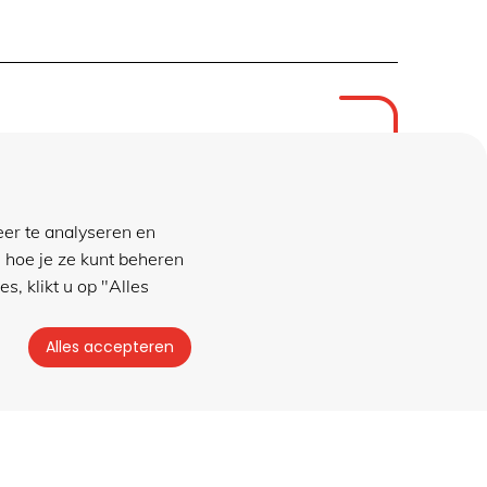
winkel
Frederik van Eedenstraat 1C
eer te analyseren en
7606 BH ALMELO
 hoe je ze kunt beheren
geopend ma t/m vr
s, klikt u op "Alles
08.30 tot 17.00 uur
Alles accepteren
Privacybeleid
|
Algemene voorwaarden