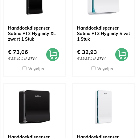
Handdoekdispenser
Handdoekdispenser
Satino PT2 Hyginity XL
Satino PT3 Hyginity S wit
zwart 1 Stuk
1 Stuk
€
73,06
€
32,93
€
88,40
Incl. BTW
€
39,85
Incl. BTW
Vergelijken
Vergelijken
Handdoekdispenser
Handdoekdispenser