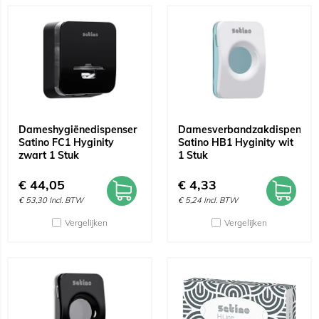
Dameshygiënedispenser
Damesverbandzakdispenser
Satino FC1 Hyginity
Satino HB1 Hyginity wit
zwart 1 Stuk
1 Stuk
€
44,05
€
4,33
€
53,30
Incl. BTW
€
5,24
Incl. BTW
Vergelijken
Vergelijken