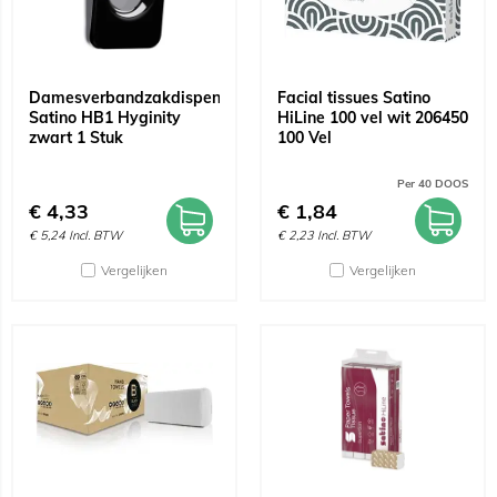
Damesverbandzakdispenser
Facial tissues Satino
Satino HB1 Hyginity
HiLine 100 vel wit 206450
zwart 1 Stuk
100 Vel
Per 40 DOOS
€
4,33
€
1,84
€
5,24
Incl. BTW
€
2,23
Incl. BTW
Vergelijken
Vergelijken