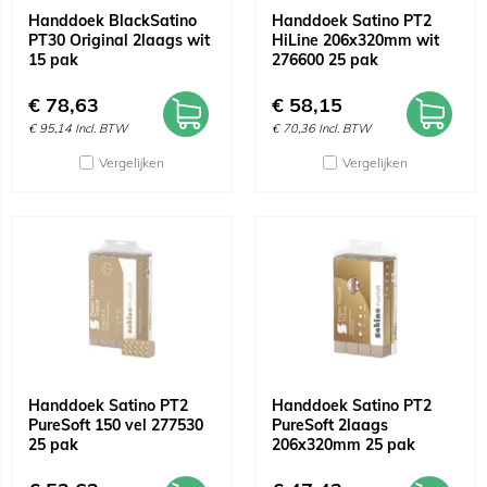
Handdoek BlackSatino
Handdoek Satino PT2
PT30 Original 2laags wit
HiLine 206x320mm wit
15 pak
276600 25 pak
€
78,63
€
58,15
€
95,14
Incl. BTW
€
70,36
Incl. BTW
Vergelijken
Vergelijken
Handdoek Satino PT2
Handdoek Satino PT2
PureSoft 150 vel 277530
PureSoft 2laags
25 pak
206x320mm 25 pak