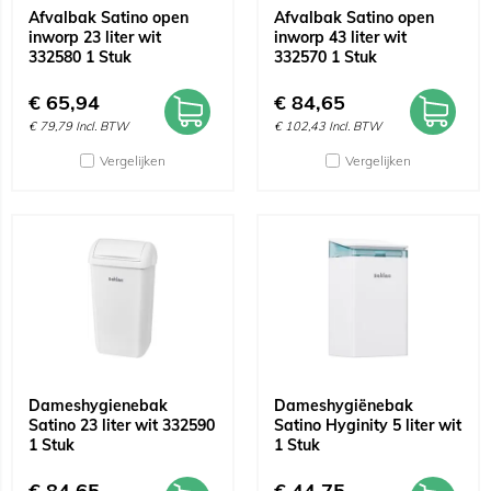
Afvalbak Satino open
Afvalbak Satino open
inworp 23 liter wit
inworp 43 liter wit
332580 1 Stuk
332570 1 Stuk
€
65,94
€
84,65
€
79,79
Incl. BTW
€
102,43
Incl. BTW
Vergelijken
Vergelijken
Dameshygienebak
Dameshygiënebak
Satino 23 liter wit 332590
Satino Hyginity 5 liter wit
1 Stuk
1 Stuk
€
84,65
€
44,75