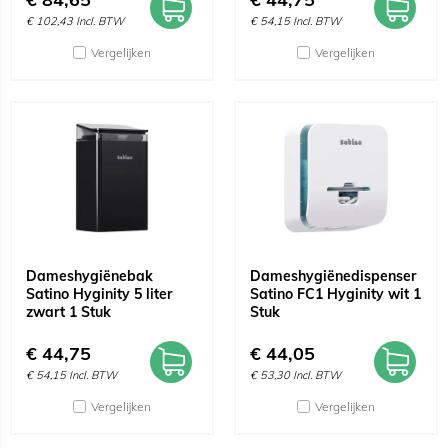
€
102,43
Incl. BTW
€
54,15
Incl. BTW
Vergelijken
Vergelijken
Dameshygiënebak
Dameshygiënedispenser
Satino Hyginity 5 liter
Satino FC1 Hyginity wit 1
zwart 1 Stuk
Stuk
€
44,75
€
44,05
€
54,15
Incl. BTW
€
53,30
Incl. BTW
Vergelijken
Vergelijken