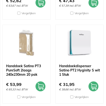
€
52,62
€
47,43
€
63,67
Incl. BTW
€
57,39
Incl. BTW
Vergelijken
Vergelijken
Handdoek Satino PT3
Handdoekdispenser
PureSoft 2laags
Satino PT2 Hyginity S wit
240x230mm 20 pak
1 Stuk
€
53,99
€
31,95
€
65,33
Incl. BTW
€
38,66
Incl. BTW
Vergelijken
Vergelijken