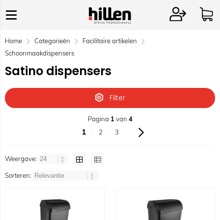
Home
Categorieën
Facilitaire artikelen
Schoonmaakdispensers
Satino dispensers
Filter
Pagina
1
van
4
1
2
3
Weergave:
Sorteren: