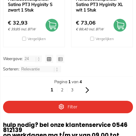
Satino PT3 Hyginity S
Satino PT3 Hyginity XL
zwart 1 Stuk
wit 1 Stuk
€
32,93
€
73,06
€
39,85
Incl. BTW
€
88,40
Incl. BTW
Vergelijken
Vergelijken
Weergave:
Sorteren:
Pagina
1
van
4
1
2
3
Filter
hulp nodig? bel onze klantenservice 0546
812139
op werkdagen ma t/m vr van 09.00 tot