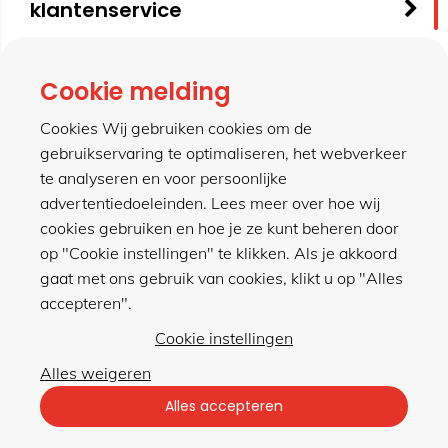
klantenservice
contact
Cookie melding
Cookies Wij gebruiken cookies om de
gebruikservaring te optimaliseren, het webverkeer
meer van hillen
te analyseren en voor persoonlijke
advertentiedoeleinden. Lees meer over hoe wij
cookies gebruiken en hoe je ze kunt beheren door
winkel
op "Cookie instellingen" te klikken. Als je akkoord
gaat met ons gebruik van cookies, klikt u op "Alles
accepteren".
Cookie instellingen
Alles weigeren
Privacybeleid
|
Algemene voorwaarden
Alles accepteren