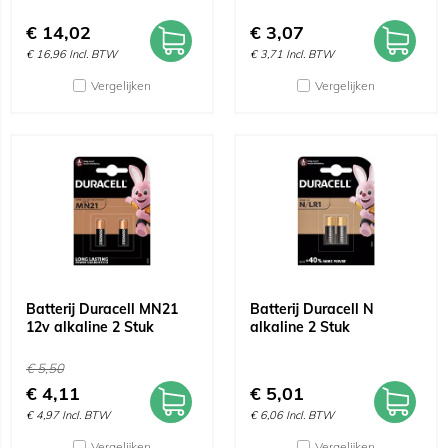
€
14,02
€
3,07
€
16,96
Incl. BTW
€
3,71
Incl. BTW
Vergelijken
Vergelijken
Batterij Duracell MN21
Batterij Duracell N
12v alkaline 2 Stuk
alkaline 2 Stuk
€
5,50
€
4,11
€
5,01
€
4,97
Incl. BTW
€
6,06
Incl. BTW
Vergelijken
Vergelijken