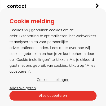
contact
Cookie melding
meer van hillen
Cookies Wij gebruiken cookies om de
gebruikservaring te optimaliseren, het webverkeer
te analyseren en voor persoonlijke
winkel
advertentiedoeleinden. Lees meer over hoe wij
cookies gebruiken en hoe je ze kunt beheren door
op "Cookie instellingen" te klikken. Als je akkoord
gaat met ons gebruik van cookies, klikt u op "Alles
accepteren".
Privacybeleid
|
Algemene voorwaarden
Cookie instellingen
Alles weigeren
met gemak veilig shoppen
Alles accepteren