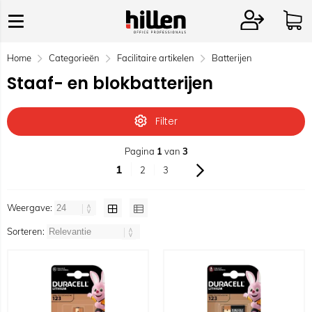
Home
Categorieën
Facilitaire artikelen
Batterijen
Staaf- en blokbatterijen
Filter
Pagina
1
van
3
1
2
3
Weergave:
Sorteren: