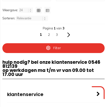
Weergave:
Sorteren:
Pagina
1
van
3
1
2
3
Filter
hulp nodig? bel onze klantenservice 0546
812139
op werkdagen ma t/m vr van 09.00 tot
17.00 uur
klantenservice