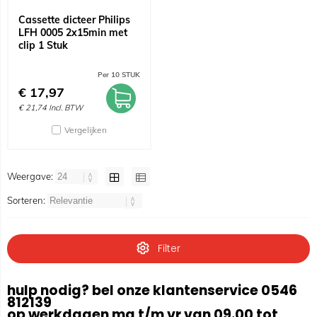
Cassette dicteer Philips
LFH 0005 2x15min met
clip 1 Stuk
Per 10 STUK
€
17,97
€
21,74
Incl. BTW
Vergelijken
Weergave:
Sorteren:
Filter
hulp nodig? bel onze klantenservice 0546
812139
op werkdagen ma t/m vr van 09.00 tot