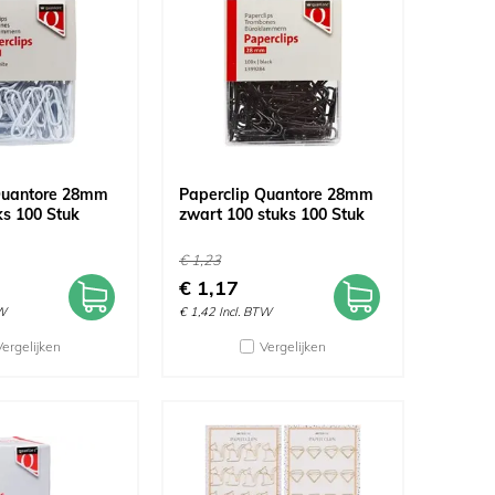
Quantore 28mm
Paperclip Quantore 28mm
ks 100 Stuk
zwart 100 stuks 100 Stuk
€
1,23
€
1,17
TW
€
1,42
Incl. BTW
Vergelijken
Vergelijken