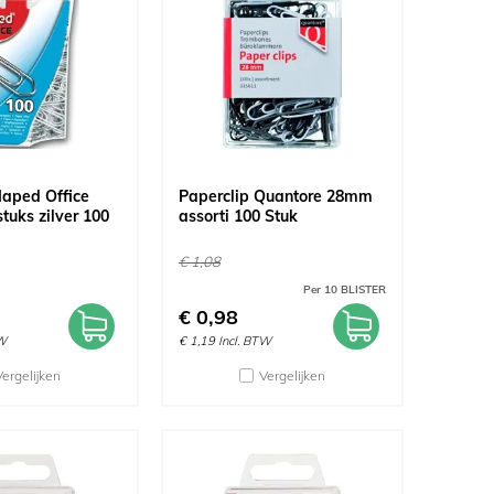
Maped Office
Paperclip Quantore 28mm
uks zilver 100
assorti 100 Stuk
€
1,08
Per 10 BLISTER
€
0,98
TW
€
1,19
Incl. BTW
Vergelijken
Vergelijken