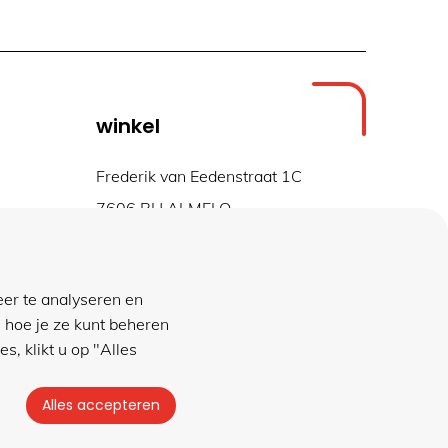
winkel
Frederik van Eedenstraat 1C
7606 BH ALMELO
geopend ma t/m vr
08.30 tot 17.00 uur
eer te analyseren en
 hoe je ze kunt beheren
s, klikt u op "Alles
Privacybeleid
|
Algemene voorwaarden
Alles accepteren