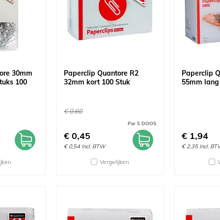
tore 30mm
Paperclip Quantore R2
Paperclip 
stuks 100
32mm kort 100 Stuk
55mm lang 
€
0,60
Per 5 DOOS
€
0,45
€
1,94
€
0,54
Incl. BTW
€
2,35
Incl. B
ijken
Vergelijken