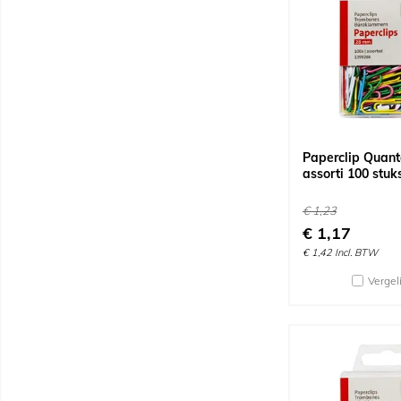
Paperclip Quan
assorti 100 stuk
€
1,23
€
1,17
€
1,42
Incl. BTW
Vergel