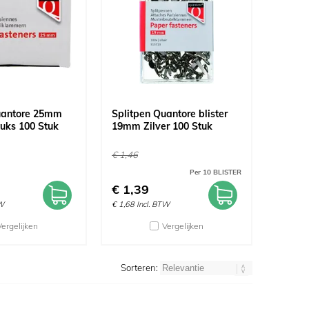
uantore 25mm
Splitpen Quantore blister
uks 100 Stuk
19mm Zilver 100 Stuk
€
1,46
Per 10 BLISTER
€
1,39
TW
€
1,68
Incl. BTW
Vergelijken
Vergelijken
Sorteren: