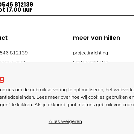
0546 812139
t 17.00 uur
act
meer van hillen
0546 812139
projectinrichting
r een e-mail
kantoorartikelen
actformulier
ng
.hillenkantoor.nl
ookies om de gebruikservaring te optimaliseren, het webverk
tentiedoeleinden. Lees meer over hoe wij cookies gebruiken en
ngen" te klikken. Als je akkoord gaat met ons gebruik van cookie
Alles weigeren