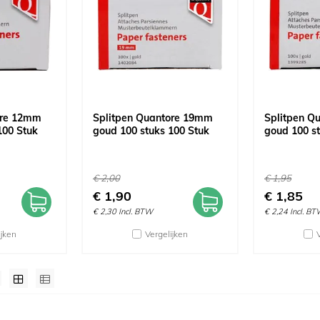
ore 12mm
Splitpen Quantore 19mm
Splitpen Q
100 Stuk
goud 100 stuks 100 Stuk
goud 100 st
€
2,00
€
1,95
€
1,90
€
1,85
€
2,30
Incl. BTW
€
2,24
Incl. B
ijken
Vergelijken