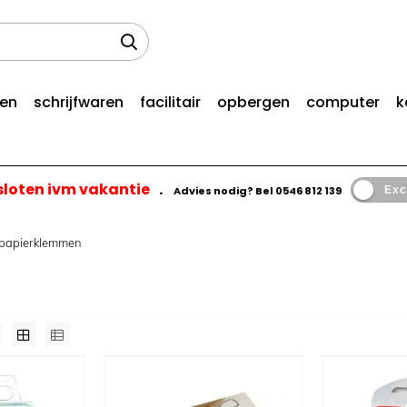
len
schrijfwaren
facilitair
opbergen
computer
k
esloten ivm vakantie
.
Advies nodig? Bel
0546 812 139
Exc
 papierklemmen