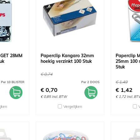
DGET 28MM
Paperclip Kangaro 32mm
Paperclip 
uk
hoekig verzinkt 100 Stuk
25mm 100 st
Stuk
€
0,74
€
1,49
Per 10 BLISTER
Per 2 DOOS
€
0,70
€
1,42
€
0,85
Incl. BTW
€
1,72
Incl. B
ijken
Vergelijken