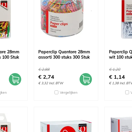
tore 28mm
Paperclip Quantore 28mm
Paperclip 
s 100 Stuk
assorti 300 stuks 300 Stuk
wit 100 stu
€
2,88
€
1,20
€
2,74
€
1,14
€
3,32
Incl. BTW
€
1,38
Incl. B
ijken
Vergelijken