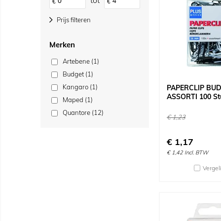
tot
€
€
Prijs filteren
Merken
Artebene (1)
Budget (1)
Kangaro (1)
PAPERCLIP BU
ASSORTI 100 St
Maped (1)
Quantore (12)
€
1,23
€
1,17
€
1,42
Incl. BTW
Vergel