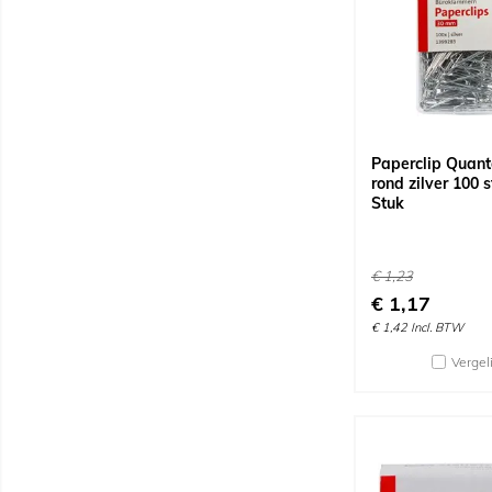
Paperclip Quan
rond zilver 100 
Stuk
€
1,23
€
1,17
€
1,42
Incl. BTW
Vergel