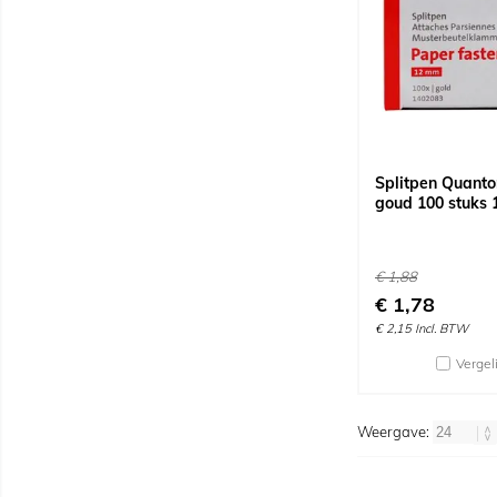
Splitpen Quant
goud 100 stuks 
€
1,88
€
1,78
€
2,15
Incl. BTW
Vergel
Weergave: