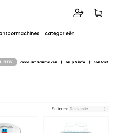
antoormachines
categorieën
account aanmaken
|
hulp & info
|
contact
l. BTW
Sorteren: