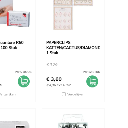
Quantore R50
PAPERCLIPS
100 Stuk
KATTEN/CACTUS/DIAMOND
1 Stuk
€
3,79
Per 5 DOOS
Per 12 STUK
€
3,60
TW
€
4,36
Incl. BTW
Vergelijken
Vergelijken