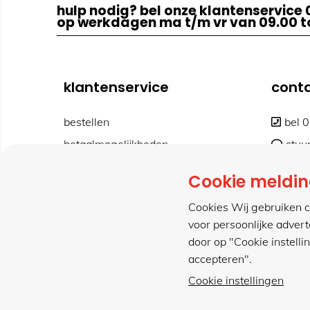
hulp nodig? bel onze klantenservice 
op werkdagen ma t/m vr van 09.00 to
klantenservice
cont
bestellen
bel 
betaalmogelijkheden
stuu
retourneren
cont
Cookie meldi
verzending & bezorging
www
Cookies Wij gebruiken c
voor persoonlijke adver
door op "Cookie instelli
accepteren".
Cookie instellingen
met gemak veilig shoppen