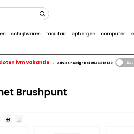
len
schrijfwaren
facilitair
opbergen
computer
k
esloten ivm vakantie
.
Advies nodig? Bel
0546 812 139
Exc
 met Brushpunt