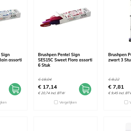
 Sign
Brushpen Pentel Sign
Brushpen P
ain assorti
SES15C Sweet Flora assorti
zwart 3 Stu
6 Stuk
€
18,04
€
8,22
€
17,14
€
7,81
€
20,74
Incl. BTW
€
9,45
Incl. B
ijken
Vergelijken