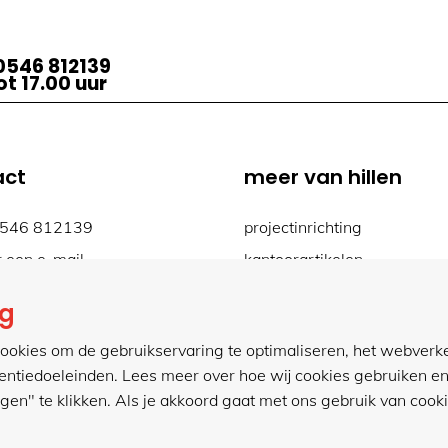
0546 812139
t 17.00 uur
act
meer van hillen
0546 812139
projectinrichting
r een e-mail
kantoorartikelen
actformulier
ng
.hillenkantoor.nl
ookies om de gebruikservaring te optimaliseren, het webverk
tentiedoeleinden. Lees meer over hoe wij cookies gebruiken en
ngen" te klikken. Als je akkoord gaat met ons gebruik van cookie