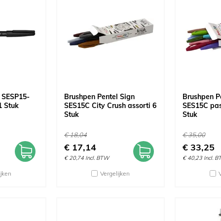
l SESP15-
Brushpen Pentel Sign
Brushpen P
1 Stuk
SES15C City Crush assorti 6
SES15C past
Stuk
Stuk
€
18,04
€
35,00
€
17,14
€
33,25
€
20,74
Incl. BTW
€
40,23
Incl. 
ijken
Vergelijken