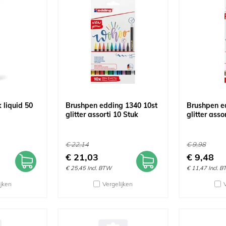
k liquid 50
Brushpen edding 1340 10st
Brushpen e
glitter assorti 10 Stuk
glitter asso
€
22,14
€
9,98
€
21,03
€
9,48
€
25,45
Incl. BTW
€
11,47
Incl. 
ijken
Vergelijken