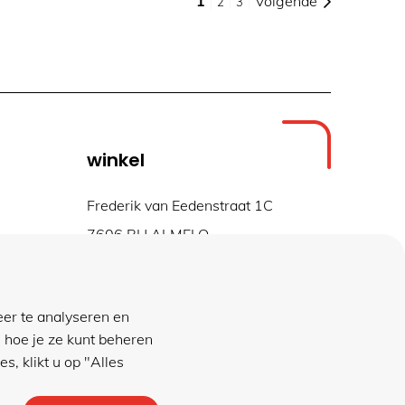
1
Volgende
2
3
winkel
Frederik van Eedenstraat 1C
7606 BH ALMELO
geopend ma t/m vr
08.30 tot 17.00 uur
eer te analyseren en
 hoe je ze kunt beheren
s, klikt u op "Alles
Privacybeleid
|
Algemene voorwaarden