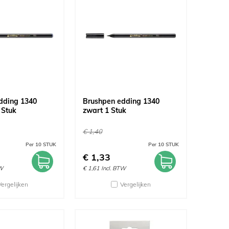
dding 1340
Brushpen edding 1340
1 Stuk
zwart 1 Stuk
€
1,40
Per 10 STUK
Per 10 STUK
€
1,33
TW
€
1,61
Incl. BTW
Vergelijken
Vergelijken