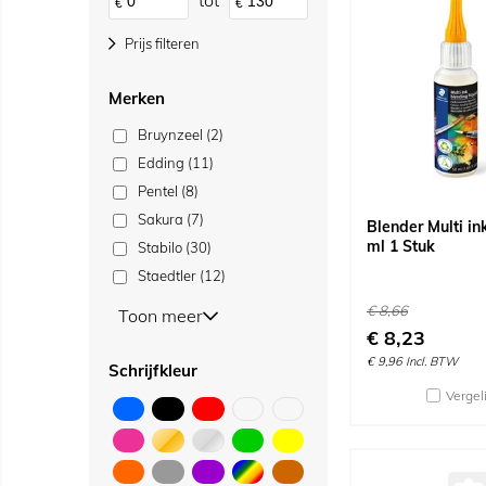
tot
€
€
Prijs filteren
Merken
Bruynzeel (2)
Edding (11)
Pentel (8)
Sakura (7)
Blender Multi in
ml 1 Stuk
Stabilo (30)
Staedtler (12)
€
8,66
Toon meer
€
8,23
€
9,96
Incl. BTW
Schrijfkleur
Vergel