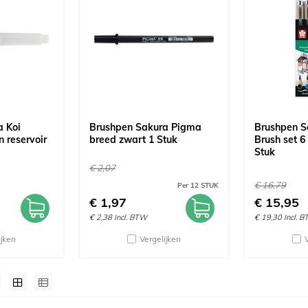
a Koi
Brushpen Sakura Pigma
Brushpen S
 reservoir
breed zwart 1 Stuk
Brush set 6
Stuk
€
2,07
€
16,79
Per 12 STUK
€
1,97
€
15,95
€
2,38
Incl. BTW
€
19,30
Incl. 
ijken
Vergelijken