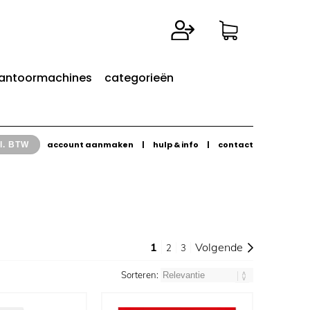
antoormachines
categorieën
account aanmaken
|
hulp & info
|
contact
l. BTW
1
Volgende
2
3
Sorteren: