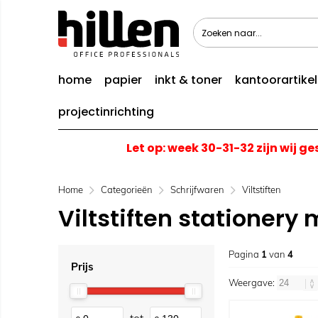
home
papier
inkt & toner
kantoorartike
projectinrichting
Let op: week 30-31-32 zijn wij g
Home
Categorieën
Schrijfwaren
Viltstiften
Viltstiften stationery
Pagina
1
van
4
Prijs
Weergave: