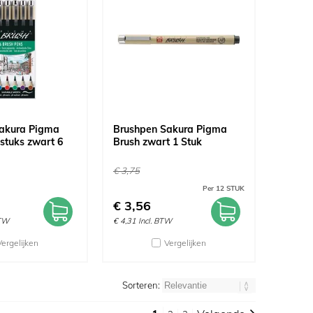
akura Pigma
Brushpen Sakura Pigma
 stuks zwart 6
Brush zwart 1 Stuk
€
3,75
Per 12 STUK
€
3,56
BTW
€
4,31
Incl. BTW
Vergelijken
Vergelijken
Sorteren: