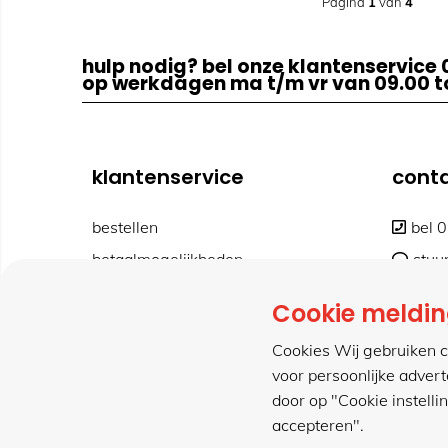
Pagina
1
van
4
hulp nodig? bel onze klantenservice 
op werkdagen ma t/m vr van 09.00 to
klantenservice
cont
bestellen
bel 
betaalmogelijkheden
stuu
retourneren
cont
Cookie meldi
verzending & bezorging
www
Cookies Wij gebruiken c
voor persoonlijke adver
door op "Cookie instelli
accepteren".