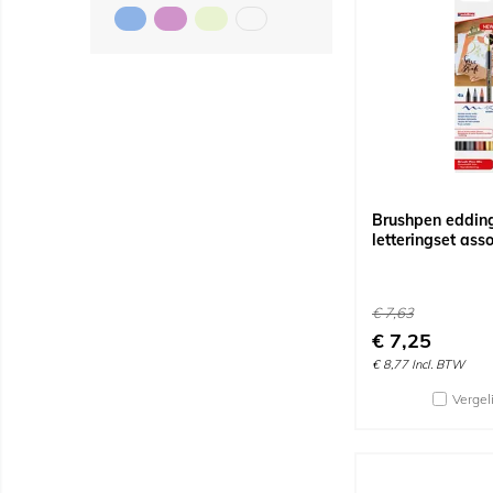
Brushpen eddin
letteringset asso
€
7,63
€
7,25
€
8,77
Incl. BTW
Vergel