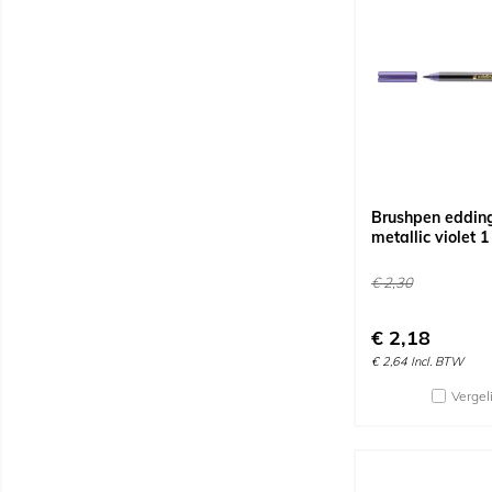
Brushpen eddin
metallic violet 1
€
2,30
€
2,18
€
2,64
Incl. BTW
Vergel