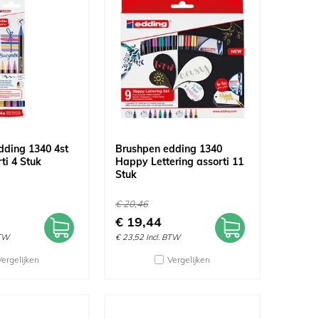
dding 1340 4st
Brushpen edding 1340
rti 4 Stuk
Happy Lettering assorti 11
Stuk
€
20,46
€
19,44
BTW
€
23,52
Incl. BTW
Vergelijken
Vergelijken