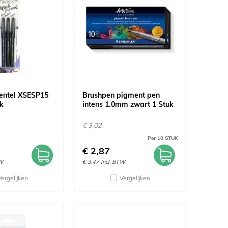
entel XSESP15
Brushpen pigment pen
k
intens 1.0mm zwart 1 Stuk
€
3,02
Per 10 STUK
€
2,87
TW
€
3,47
Incl. BTW
Vergelijken
Vergelijken