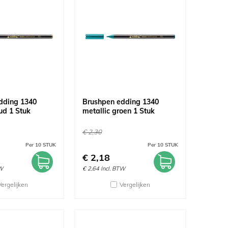
dding 1340
Brushpen edding 1340
ud 1 Stuk
metallic groen 1 Stuk
€
2,30
Per 10 STUK
Per 10 STUK
€
2,18
TW
€
2,64
Incl. BTW
Vergelijken
Vergelijken