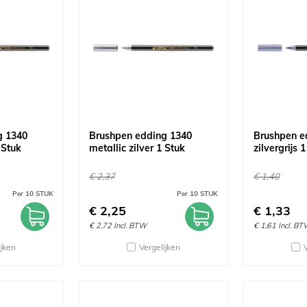
g 1340
Brushpen edding 1340
Brushpen e
 Stuk
metallic zilver 1 Stuk
zilvergrijs 
€
2,37
€
1,40
Per 10 STUK
Per 10 STUK
€
2,25
€
1,33
€
2,72
Incl. BTW
€
1,61
Incl. B
ijken
Vergelijken