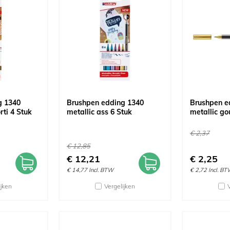
g 1340
Brushpen edding 1340
Brushpen e
rti 4 Stuk
metallic ass 6 Stuk
metallic go
€
2,37
€
12,85
€
12,21
€
2,25
€
14,77
Incl. BTW
€
2,72
Incl. B
ijken
Vergelijken