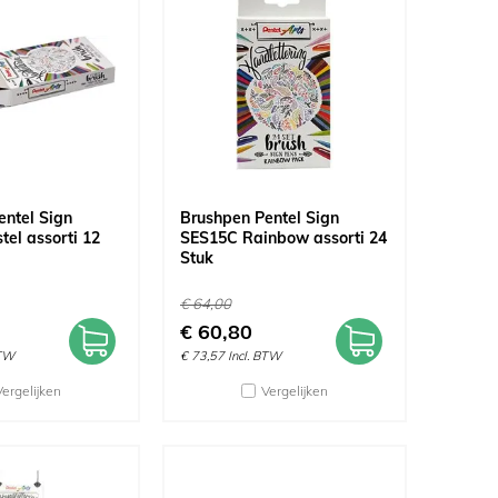
entel Sign
Brushpen Pentel Sign
el assorti 12
SES15C Rainbow assorti 24
Stuk
€
64,00
€
60,80
BTW
€
73,57
Incl. BTW
Vergelijken
Vergelijken