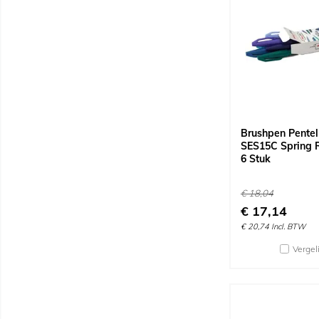
Brushpen Pentel
SES15C Spring R
6 Stuk
€
18,04
€
17,14
€
20,74
Incl. BTW
Vergel