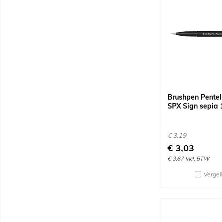
Brushpen Pente
SPX Sign sepia 
€
3,19
€
3,03
€
3,67
Incl. BTW
Vergel