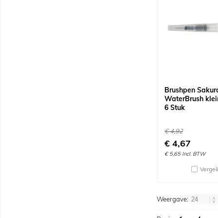
Brushpen Sakur
WaterBrush klein
6 Stuk
€
4,92
€
4,67
€
5,65
Incl. BTW
Vergel
Weergave: