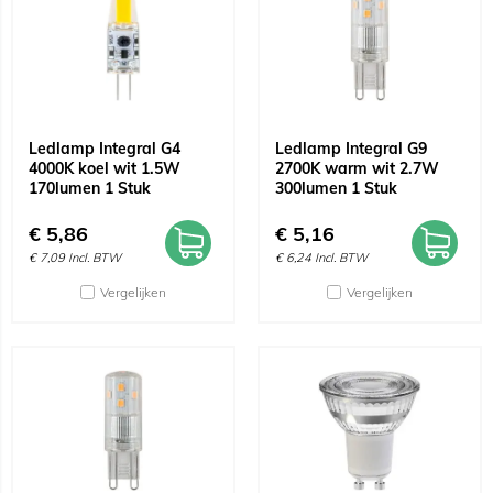
Ledlamp Integral G4
Ledlamp Integral G9
4000K koel wit 1.5W
2700K warm wit 2.7W
170lumen 1 Stuk
300lumen 1 Stuk
€
5,86
€
5,16
€
7,09
Incl. BTW
€
6,24
Incl. BTW
Vergelijken
Vergelijken