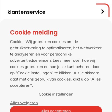
klantenservice
contact
Cookie melding
Cookies Wij gebruiken cookies om de
gebruikservaring te optimaliseren, het webverkeer
meer van hillen
te analyseren en voor persoonlijke
advertentiedoeleinden. Lees meer over hoe wij
cookies gebruiken en hoe je ze kunt beheren door
winkel
op "Cookie instellingen" te klikken. Als je akkoord
gaat met ons gebruik van cookies, klikt u op "Alles
accepteren".
Cookie instellingen
Alles weigeren
Privacybeleid
|
Algemene voorwaarden
Alles accepteren