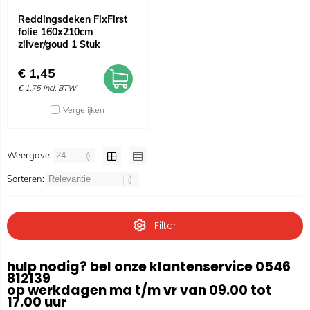
Reddingsdeken FixFirst
folie 160x210cm
zilver/goud 1 Stuk
€
1,45
€
1,75
Incl. BTW
Vergelijken
Weergave:
Sorteren:
Filter
hulp nodig? bel onze klantenservice 0546
812139
op werkdagen ma t/m vr van 09.00 tot
17.00 uur