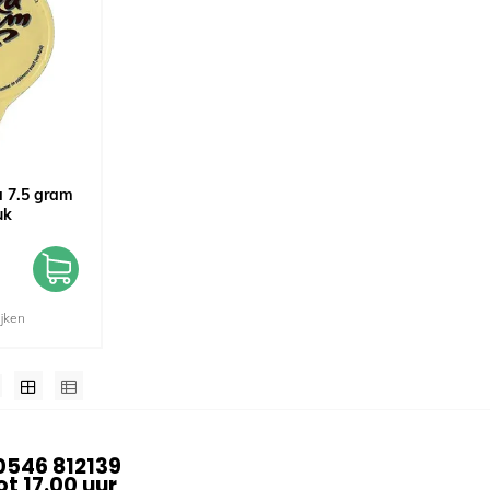
a 7.5 gram
uk
ijken
0546 812139
t 17.00 uur