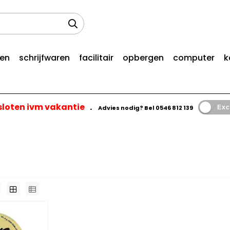
len
schrijfwaren
facilitair
opbergen
computer
k
esloten ivm vakantie
.
Advies nodig? Bel
0546 812 139
Exc