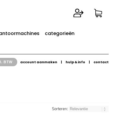
antoormachines
categorieën
account aanmaken
|
hulp & info
|
contact
l. BTW
Sorteren: