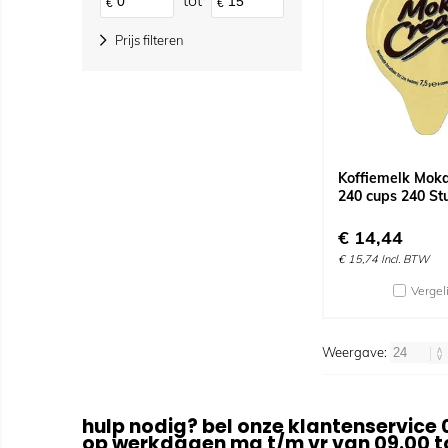
tot
€
€
Prijs filteren
Koffiemelk Mok
240 cups 240 St
€
14,44
€
15,74
Incl. BTW
Vergel
Weergave:
hulp nodig? bel onze klantenservice 
op werkdagen ma t/m vr van 09.00 to