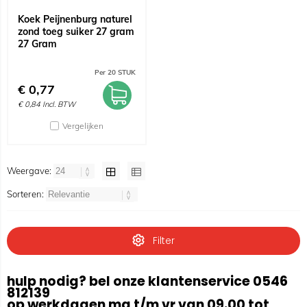
Koek Peijnenburg naturel
zond toeg suiker 27 gram
27 Gram
Per 20 STUK
€
0,77
€
0,84
Incl. BTW
Vergelijken
Weergave:
Sorteren:
Filter
hulp nodig? bel onze klantenservice 0546
812139
op werkdagen ma t/m vr van 09.00 tot