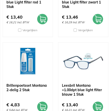
blue Light filter rod 1
blue Light filter zwart 1
Stuk
Stuk
€
13,40
€
13,46
€
16,21
Incl. BTW
€
16,29
Incl. BTW
Vergelijken
Vergelijken
Brillenpoetsset Montana
Leesbril Montana
2-delig 2 Stuk
+1.00dpt blue light filter
blauw 1 Stuk
€
4,83
€
13,40
€
5,84
Incl. BTW
€
16,21
Incl. BTW