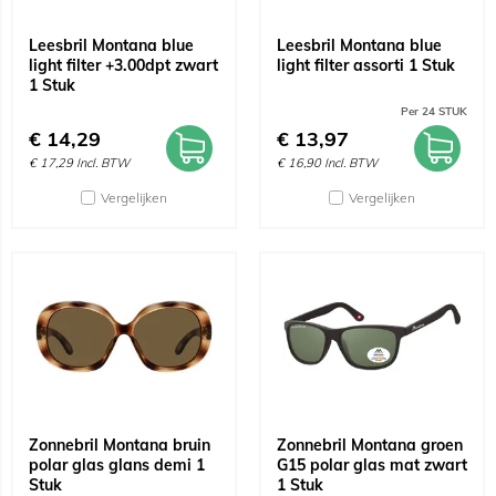
Leesbril Montana blue
Leesbril Montana blue
light filter +3.00dpt zwart
light filter assorti 1 Stuk
1 Stuk
Per 24 STUK
€
14,29
€
13,97
€
17,29
Incl. BTW
€
16,90
Incl. BTW
Vergelijken
Vergelijken
Zonnebril Montana bruin
Zonnebril Montana groen
polar glas glans demi 1
G15 polar glas mat zwart
Stuk
1 Stuk