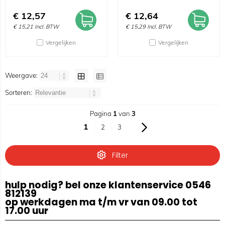
€
12,57
€
12,64
€
15,21
Incl. BTW
€
15,29
Incl. BTW
Vergelijken
Vergelijken
Weergave:
Sorteren:
Pagina
1
van
3
1
2
3
Filter
hulp nodig? bel onze klantenservice 0546
812139
op werkdagen ma t/m vr van 09.00 tot
17.00 uur