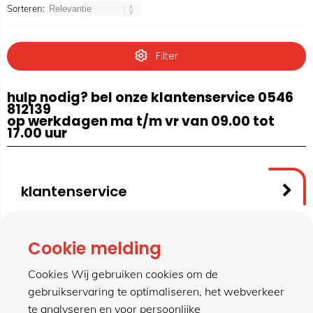
Sorteren:
Filter
hulp nodig? bel onze klantenservice 0546
812139
op werkdagen ma t/m vr van 09.00 tot
17.00 uur
klantenservice
contact
Cookie melding
Cookies Wij gebruiken cookies om de
gebruikservaring te optimaliseren, het webverkeer
meer van hillen
te analyseren en voor persoonlijke