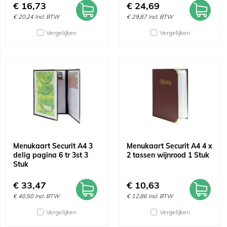
€
16,73
€
24,69
€
20,24
Incl. BTW
€
29,87
Incl. BTW
Vergelijken
Vergelijken
Menukaart Securit A4 3
Menukaart Securit A4 4 x
delig pagina 6 tr 3st 3
2 tassen wijnrood 1 Stuk
Stuk
€
33,47
€
10,63
€
40,50
Incl. BTW
€
12,86
Incl. BTW
Vergelijken
Vergelijken