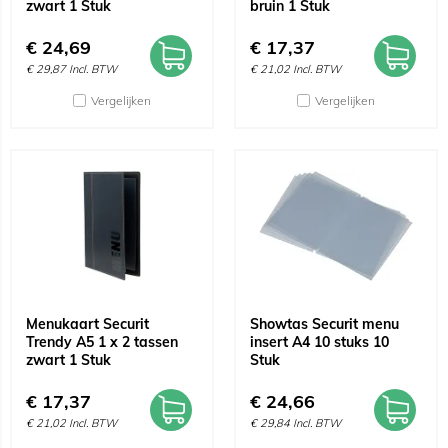
zwart 1 Stuk
bruin 1 Stuk
€
24,69
€
17,37
€
29,87
Incl. BTW
€
21,02
Incl. BTW
Vergelijken
Vergelijken
Menukaart Securit
Showtas Securit menu
Trendy A5 1 x 2 tassen
insert A4 10 stuks 10
zwart 1 Stuk
Stuk
€
17,37
€
24,66
€
21,02
Incl. BTW
€
29,84
Incl. BTW