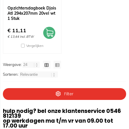
Opzichtersdagboek Djois
Atl 294x207mm 20vel wt
1 Stuk
€
11,11
€
13,44
Incl. BTW
Vergelijken
Weergave:
Sorteren:
Filter
hulp nodig? bel onze klantenservice 0546
812139
op werkdagen ma t/m vr van 09.00 tot
17.00 uur