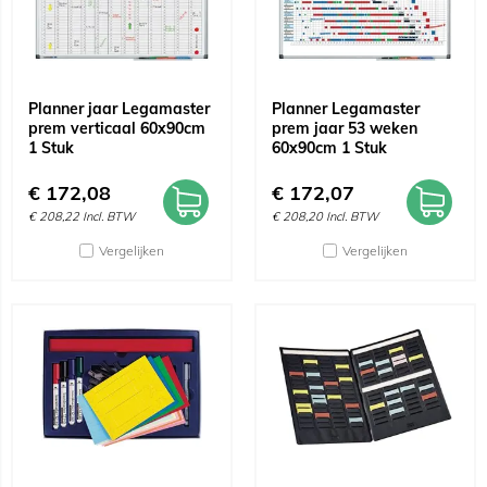
Planner jaar Legamaster
Planner Legamaster
prem verticaal 60x90cm
prem jaar 53 weken
1 Stuk
60x90cm 1 Stuk
€
172,08
€
172,07
€
208,22
Incl. BTW
€
208,20
Incl. BTW
Vergelijken
Vergelijken