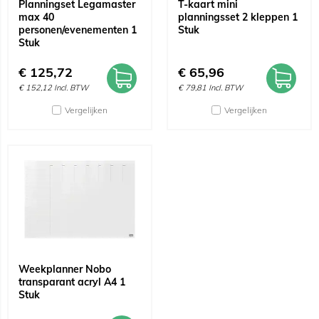
Planningset Legamaster
T-kaart mini
max 40
planningsset 2 kleppen 1
personen/evenementen 1
Stuk
Stuk
€
125,72
€
65,96
€
152,12
Incl. BTW
€
79,81
Incl. BTW
Vergelijken
Vergelijken
Weekplanner Nobo
transparant acryl A4 1
Stuk