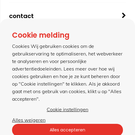
contact
Cookie melding
meer van hillen
Cookies Wij gebruiken cookies om de
gebruikservaring te optimaliseren, het webverkeer
te analyseren en voor persoonlijke
winkel
advertentiedoeleinden. Lees meer over hoe wij
cookies gebruiken en hoe je ze kunt beheren door
op "Cookie instellingen" te klikken. Als je akkoord
gaat met ons gebruik van cookies, klikt u op "Alles
accepteren".
Privacybeleid
|
Algemene voorwaarden
Cookie instellingen
Alles weigeren
met gemak veilig shoppen
Alles accepteren