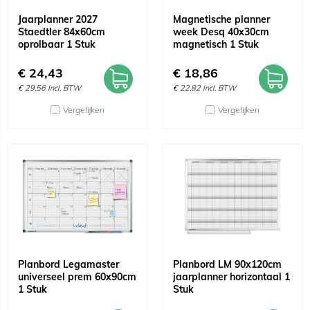
Jaarplanner 2027
Magnetische planner
Staedtler 84x60cm
week Desq 40x30cm
oprolbaar 1 Stuk
magnetisch 1 Stuk
€
24,43
€
18,86
€
29,56
Incl. BTW
€
22,82
Incl. BTW
Vergelijken
Vergelijken
Planbord Legamaster
Planbord LM 90x120cm
universeel prem 60x90cm
jaarplanner horizontaal 1
1 Stuk
Stuk