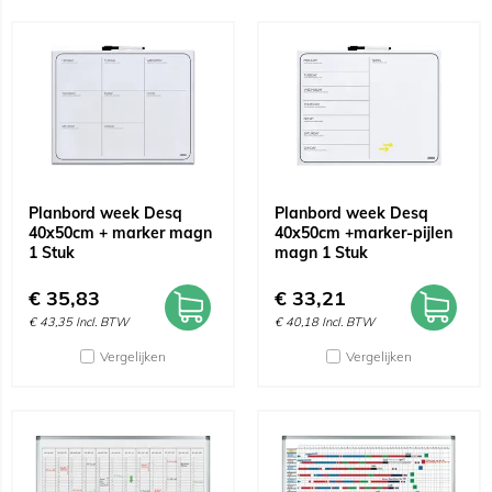
Planbord week Desq
Planbord week Desq
40x50cm + marker magn
40x50cm +marker-pijlen
1 Stuk
magn 1 Stuk
€
35,83
€
33,21
€
43,35
Incl. BTW
€
40,18
Incl. BTW
Vergelijken
Vergelijken