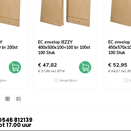
ZY
EC envelop IEZZY
EC envelop
 br 200st
400x500x100+100 br 100st
450x570x10
100 Stuk
100 Stuk
€
47,82
€
52,95
€
57,86
Incl. BTW
€
64,07
Incl. 
ijken
Vergelijken
0546 812139
t 17.00 uur