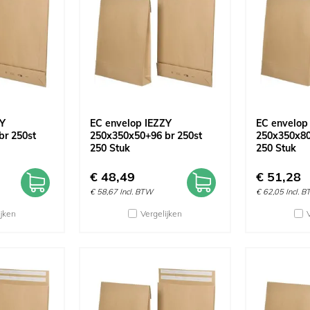
ZY
EC envelop IEZZY
EC envelop
br 250st
250x350x50+96 br 250st
250x350x80
250 Stuk
250 Stuk
€
48,49
€
51,28
€
58,67
Incl. BTW
€
62,05
Incl. 
ijken
Vergelijken