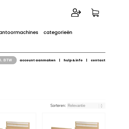
antoormachines
categorieën
account aanmaken
|
hulp & info
|
contact
l. BTW
Sorteren: