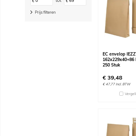
tot
€
€
Prijs filteren
EC envelop IEZ
162x229x40+86 
250 Stuk
€
39,48
€
47,77
Incl. BTW
Vergel