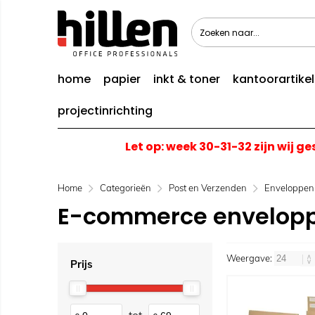
home
papier
inkt & toner
kantoorartike
projectinrichting
Let op: week 30-31-32 zijn wij g
Home
Categorieën
Post en Verzenden
Enveloppen
E-commerce envelop
Weergave:
Prijs