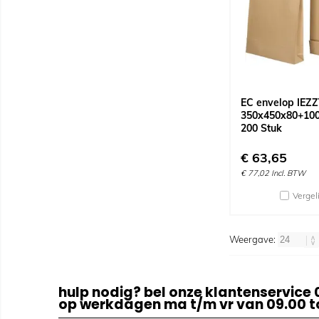
EC envelop IEZ
350x450x80+100
200 Stuk
€
63,65
€
77,02
Incl. BTW
Vergel
Weergave:
hulp nodig? bel onze klantenservice 
op werkdagen ma t/m vr van 09.00 to