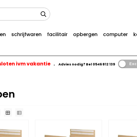
len
schrijfwaren
facilitair
opbergen
computer
k
esloten ivm vakantie
.
Advies nodig? Bel
0546 812 139
Exc
pen