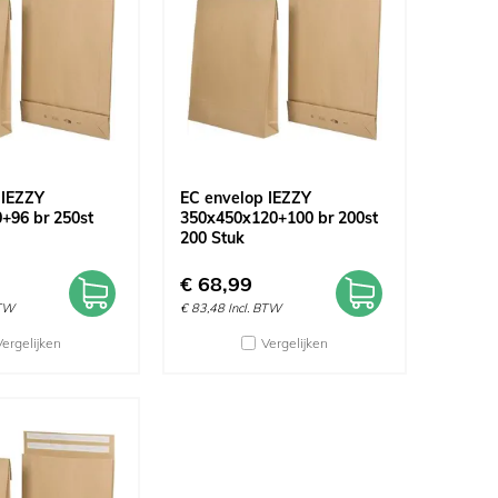
 IEZZY
EC envelop IEZZY
+96 br 250st
350x450x120+100 br 200st
200 Stuk
€
68,99
BTW
€
83,48
Incl. BTW
Vergelijken
Vergelijken