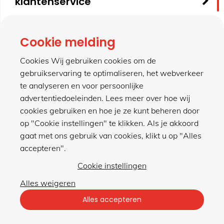
klantenservice
contact
Cookie melding
Cookies Wij gebruiken cookies om de
gebruikservaring te optimaliseren, het webverkeer
meer van hillen
te analyseren en voor persoonlijke
advertentiedoeleinden. Lees meer over hoe wij
cookies gebruiken en hoe je ze kunt beheren door
winkel
op "Cookie instellingen" te klikken. Als je akkoord
gaat met ons gebruik van cookies, klikt u op "Alles
accepteren".
Cookie instellingen
Alles weigeren
Privacybeleid
|
Algemene voorwaarden
Alles accepteren