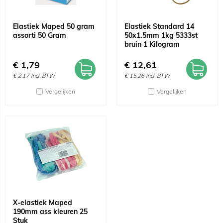
Elastiek Maped 50 gram
Elastiek Standard 14
assorti 50 Gram
50x1.5mm 1kg 5333st
bruin 1 Kilogram
€
1,79
€
12,61
€
2,17
Incl. BTW
€
15,26
Incl. BTW
Vergelijken
Vergelijken
X-elastiek Maped
190mm ass kleuren 25
Stuk