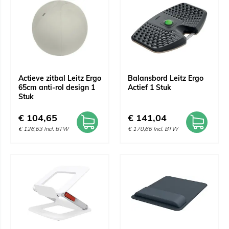
Actieve zitbal Leitz Ergo
Balansbord Leitz Ergo
65cm anti-rol design 1
Actief 1 Stuk
Stuk
€
104,65
€
141,04
€
126,63
Incl. BTW
€
170,66
Incl. BTW