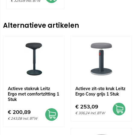
€
325,09
Incl. BTW
Alternatieve artikelen
Actieve stakruk Leitz
Actieve zit-sta kruk Leitz
Ergo met comfortzitting 1
Ergo Cosy grijs 1 Stuk
Stuk
€
253,09
€
200,89
€
306,24
Incl. BTW
€
243,08
Incl. BTW