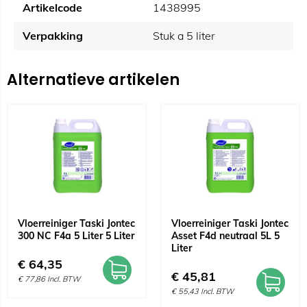
Artikelcode
1438995
Verpakking
Stuk a 5 liter
Alternatieve artikelen
Vloerreiniger Taski Jontec
Vloerreiniger Taski Jontec
300 NC F4a 5 Liter 5 Liter
Asset F4d neutraal 5L 5
Liter
€
64,35
€
45,81
€
77,86
Incl. BTW
€
55,43
Incl. BTW