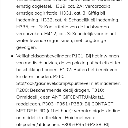
ernstig oogletsel. H319, cat. 2A: Veroorzaakt
ernstige oogirritatie. H331, cat. 3: Giftig bij
inademing. H332, cat. 4: Schadelijk bij inademing.
H335, cat. 3: Kan irritatie van de luchtwegen
veroorzaken. H412, cat. 3: Schadelijk voor in het
water levende organismen, met langdurige
gevolgen.
Veiligheidsaanbevelingen: P101: Bij het inwinnen
van medisch advies, de verpakking of het etiket ter
beschikking houden. P102: Buiten het bereik van
kinderen houden. P260:
Stof/rook/gas/nevel/damp/spuitnevel niet inademen.
P280: Beschermende kledij dragen. P310:
Onmiddellijk een ANTIGIFCENTRUM/arts/...
raadplegen. P303+P361+P353: BIJ CONTACT
MET DE HUID (of het haar): verontreinigde kleding
onmiddellijk uittrekken. Huid met water
afspoelen/afdouchen. P305+P351+P338: BIJ