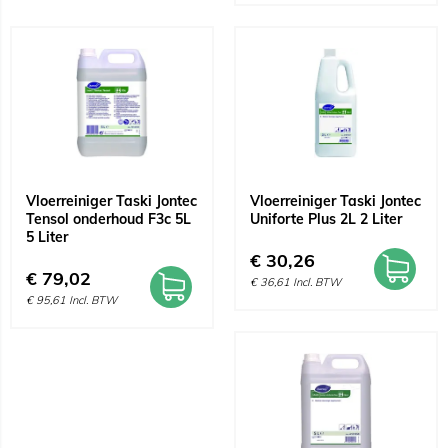
Vloerreiniger Taski Jontec
Vloerreiniger Taski Jontec
Tensol onderhoud F3c 5L
Uniforte Plus 2L 2 Liter
5 Liter
€
30,26
€
79,02
€
36,61
Incl. BTW
€
95,61
Incl. BTW