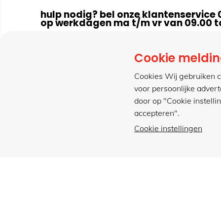
hulp nodig? bel onze klantenservice 
op werkdagen ma t/m vr van 09.00 to
Cookie meldi
klantenservice
cont
Cookies Wij gebruiken c
voor persoonlijke adver
bestellen
bel 
door op "Cookie instelli
betaalmogelijkheden
stuu
accepteren".
retourneren
cont
Cookie instellingen
verzending & bezorging
www
met gemak veilig shoppen