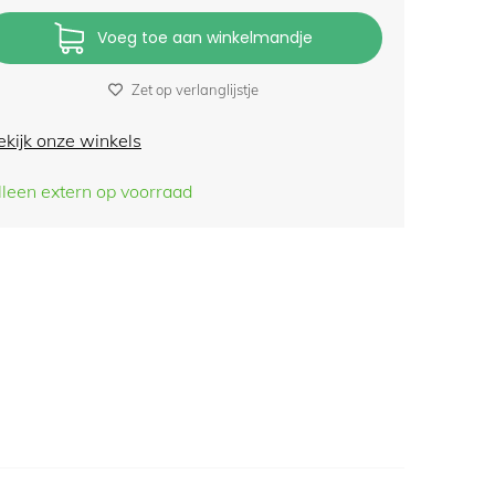
Voeg toe aan winkelmandje
Zet op verlanglijstje
ekijk onze winkels
lleen extern op voorraad