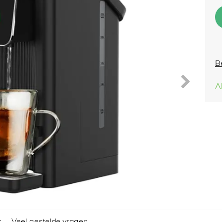
B
A
s
Veel gestelde vragen