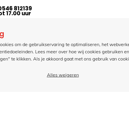
0546 812139
t 17.00 uur
ng
act
meer van hillen
ookies om de gebruikservaring te optimaliseren, het webverk
tentiedoeleinden. Lees meer over hoe wij cookies gebruiken en
0546 812139
projectinrichting
ngen" te klikken. Als je akkoord gaat met ons gebruik van cookie
r een e-mail
kantoorartikelen
actformulier
Alles weigeren
.hillenkantoor.nl