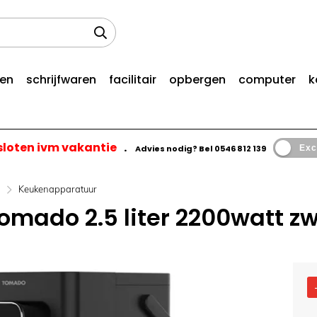
len
schrijfwaren
facilitair
opbergen
computer
k
esloten ivm vakantie
.
Advies nodig? Bel
0546 812 139
Exc
n
Keukenapparatuur
mado 2.5 liter 2200watt zwa