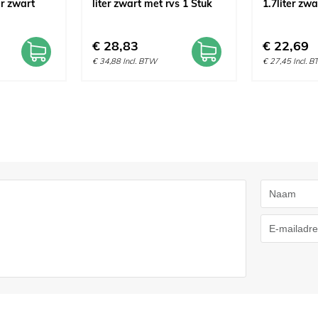
er zwart
liter zwart met rvs 1 Stuk
1.7liter zwa
€
28,83
€
22,69
€
34,88
Incl. BTW
€
27,45
Incl. 