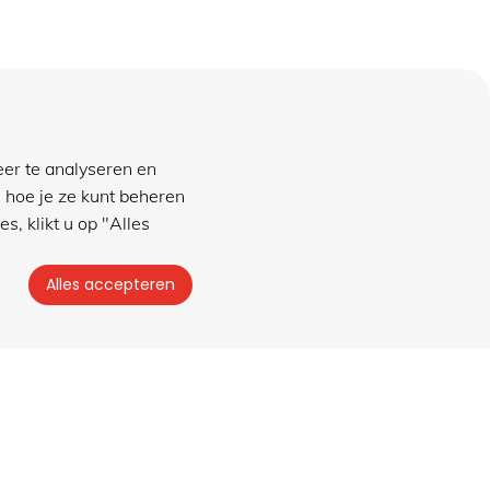
winkel
eer te analyseren en
 hoe je ze kunt beheren
Frederik van Eedenstraat 1C
s, klikt u op "Alles
7606 BH ALMELO
geopend ma t/m vr
Alles accepteren
08.30 tot 17.00 uur
Privacybeleid
|
Algemene voorwaarden