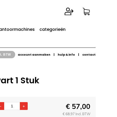
antoormachines
categorieën
account aanmaken
|
hulp & info
|
contact
l. BTW
rt 1 Stuk
€
57,00
€
68,97
Incl. BTW