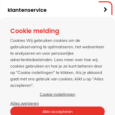
klantenservice
contact
Cookie melding
Cookies Wij gebruiken cookies om de
gebruikservaring te optimaliseren, het webverkeer
meer van hillen
te analyseren en voor persoonlijke
advertentiedoeleinden. Lees meer over hoe wij
cookies gebruiken en hoe je ze kunt beheren door
winkel
op "Cookie instellingen" te klikken. Als je akkoord
gaat met ons gebruik van cookies, klikt u op "Alles
accepteren".
Cookie instellingen
Alles weigeren
Privacybeleid
|
Algemene voorwaarden
Alles accepteren