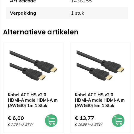
Artikelcode
1438255
Verpakking
1 stuk
Alternatieve artikelen
Kabel ACT HS v2.0
Kabel ACT HS v2.0
HDMI-A male HDMI-A m
HDMI-A male HDMI-A m
(AWG30) 1m 1 Stuk
(AWG30) 5m 1 Stuk
€
6,00
€
13,77
€
7,26
Incl. BTW
€
16,66
Incl. BTW