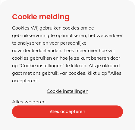
contact
Cookie melding
Cookies Wij gebruiken cookies om de
gebruikservaring te optimaliseren, het webverkeer
meer van hillen
te analyseren en voor persoonlijke
advertentiedoeleinden. Lees meer over hoe wij
cookies gebruiken en hoe je ze kunt beheren door
winkel
op "Cookie instellingen" te klikken. Als je akkoord
gaat met ons gebruik van cookies, klikt u op "Alles
accepteren".
Cookie instellingen
Alles weigeren
Privacybeleid
|
Algemene voorwaarden
Alles accepteren
met gemak veilig shoppen