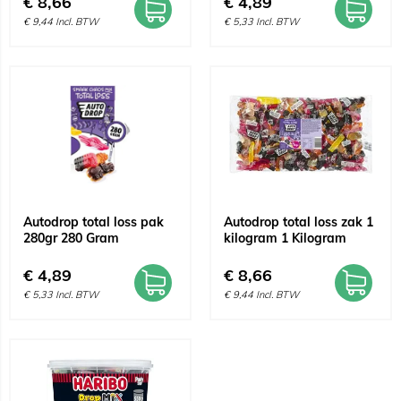
€
8,66
€
4,89
€
9,44
Incl. BTW
€
5,33
Incl. BTW
Autodrop total loss pak
Autodrop total loss zak 1
280gr 280 Gram
kilogram 1 Kilogram
€
4,89
€
8,66
€
5,33
Incl. BTW
€
9,44
Incl. BTW