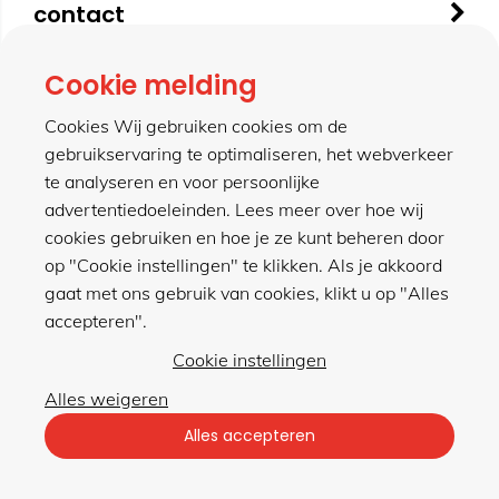
contact
Cookie melding
meer van hillen
Cookies Wij gebruiken cookies om de
gebruikservaring te optimaliseren, het webverkeer
te analyseren en voor persoonlijke
winkel
advertentiedoeleinden. Lees meer over hoe wij
cookies gebruiken en hoe je ze kunt beheren door
op "Cookie instellingen" te klikken. Als je akkoord
gaat met ons gebruik van cookies, klikt u op "Alles
accepteren".
Privacybeleid
|
Algemene voorwaarden
Cookie instellingen
Alles weigeren
met gemak veilig shoppen
Alles accepteren