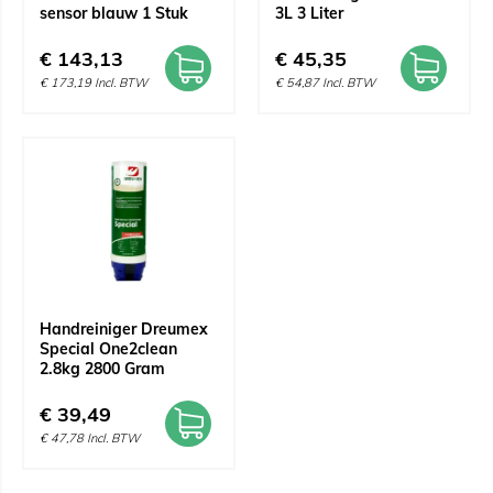
sensor blauw 1 Stuk
3L 3 Liter
€
143,13
€
45,35
€
173,19
Incl. BTW
€
54,87
Incl. BTW
Handreiniger Dreumex
Special One2clean
2.8kg 2800 Gram
€
39,49
€
47,78
Incl. BTW