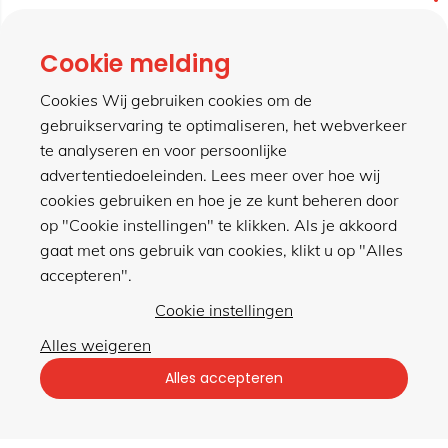
contact
Cookie melding
Cookies Wij gebruiken cookies om de
gebruikservaring te optimaliseren, het webverkeer
meer van hillen
te analyseren en voor persoonlijke
advertentiedoeleinden. Lees meer over hoe wij
cookies gebruiken en hoe je ze kunt beheren door
winkel
op "Cookie instellingen" te klikken. Als je akkoord
gaat met ons gebruik van cookies, klikt u op "Alles
accepteren".
Cookie instellingen
Alles weigeren
Privacybeleid
|
Algemene voorwaarden
Alles accepteren
met gemak veilig shoppen