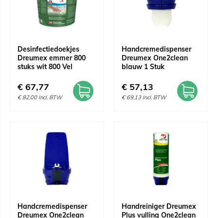
Desinfectiedoekjes
Handcremedispenser
Dreumex emmer 800
Dreumex One2clean
stuks wit 800 Vel
blauw 1 Stuk
€
67,77
€
57,13
€
82,00
Incl. BTW
€
69,13
Incl. BTW
Handcremedispenser
Handreiniger Dreumex
Dreumex One2clean
Plus vulling One2clean