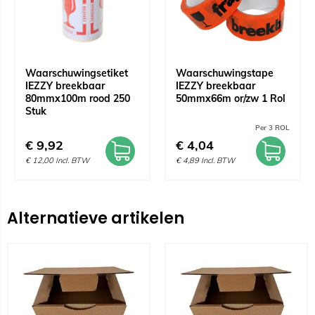
Waarschuwingsetiket
Waarschuwingstape
IEZZY breekbaar
IEZZY breekbaar
80mmx100m rood 250
50mmx66m or/zw 1 Rol
Stuk
Per 3 ROL
€
9,92
€
4,04
€
12,00
Incl. BTW
€
4,89
Incl. BTW
Alternatieve artikelen