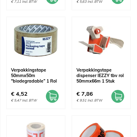
€
7,11
Incl. BTW
€
5,63
Incl. BTW
Verpakkingstape
Verpakkingstape
50mmx50m
dispenser IEZZY tbv rol
"biodegradable” 1 Rol
50mmx66m 1 Stuk
€
4,52
€
7,86
€
5,47
Incl. BTW
€
9,51
Incl. BTW