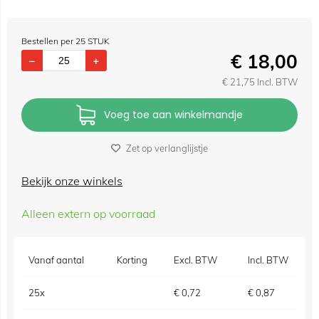
Bestellen per 25 STUK
€
18,00
€
21,75
Incl. BTW
Voeg toe aan winkelmandje
Zet op verlanglijstje
Bekijk onze winkels
Alleen extern op voorraad
Vanaf aantal
Korting
Excl. BTW
Incl. BTW
25x
€
0,72
€
0,87