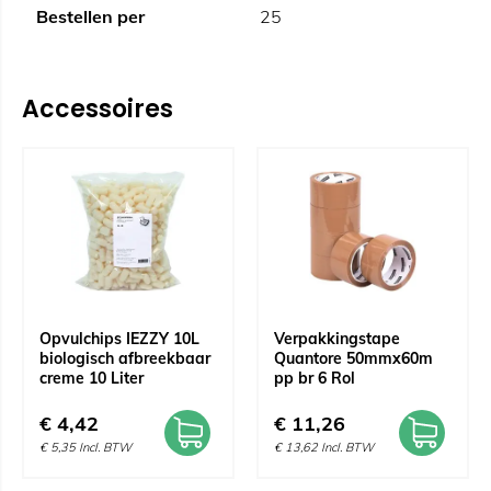
Bestellen per
25
Accessoires
Opvulchips IEZZY 10L
Verpakkingstape
biologisch afbreekbaar
Quantore 50mmx60m
creme 10 Liter
pp br 6 Rol
€
4,42
€
11,26
€
5,35
Incl. BTW
€
13,62
Incl. BTW