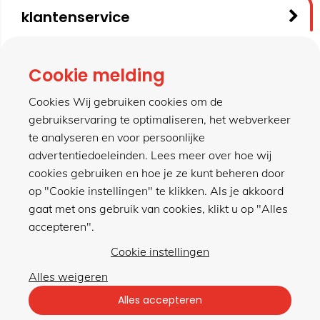
klantenservice
contact
Cookie melding
Cookies Wij gebruiken cookies om de
gebruikservaring te optimaliseren, het webverkeer
meer van hillen
te analyseren en voor persoonlijke
advertentiedoeleinden. Lees meer over hoe wij
cookies gebruiken en hoe je ze kunt beheren door
winkel
op "Cookie instellingen" te klikken. Als je akkoord
gaat met ons gebruik van cookies, klikt u op "Alles
accepteren".
Cookie instellingen
Alles weigeren
Privacybeleid
|
Algemene voorwaarden
Alles accepteren