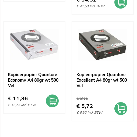
€
41,53
Incl. BTW
Kopieerpapier Quantore
Kopieerpapier Quantore
Economy A4 80gr wt 500
Excellent A4 80gr wt 500
Vel
Vel
€
11,36
€
8,15
€
5,72
€
13,75
Incl. BTW
€
6,92
Incl. BTW