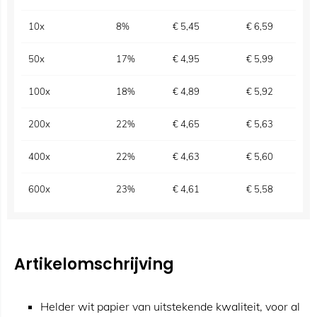
10x
8%
€
5,45
€
6,59
50x
17%
€
4,95
€
5,99
100x
18%
€
4,89
€
5,92
200x
22%
€
4,65
€
5,63
400x
22%
€
4,63
€
5,60
600x
23%
€
4,61
€
5,58
Artikelomschrijving
Helder wit papier van uitstekende kwaliteit, voor al