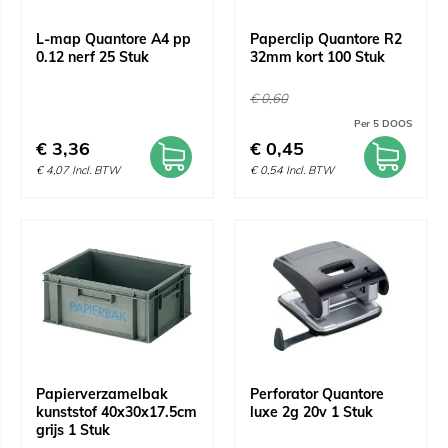
L-map Quantore A4 pp
Paperclip Quantore R2
0.12 nerf 25 Stuk
32mm kort 100 Stuk
€
0,60
Per 5 DOOS
€
3,36
€
0,45
€
4,07
Incl. BTW
€
0,54
Incl. BTW
Papierverzamelbak
Perforator Quantore
kunststof 40x30x17.5cm
luxe 2g 20v 1 Stuk
grijs 1 Stuk